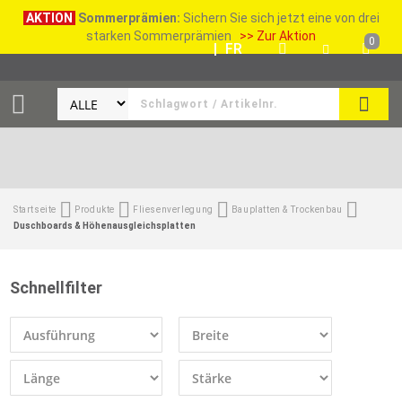
AKTION
Sommerprämien:
Sichern Sie sich jetzt eine von drei
starken Sommerprämien
>> Zur Aktion
0
DE
|
FR
SUCH
Startseite
Produkte
Fliesenverlegung
Bauplatten & Trockenbau
Duschboards & Höhenausgleichsplatten
Schnellfilter