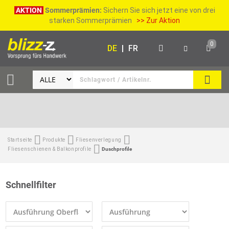
AKTION
Sommerprämien:
Sichern Sie sich jetzt eine von drei
starken Sommerprämien
>> Zur Aktion
0
DE
|
FR
SUCH
Startseite
Produkte
Fliesenverlegung
Fliesenschienen & Balkonprofile
Duschprofile
Schnellfilter