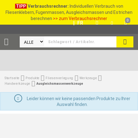
TIPP
Verbrauchsrechner:
Individuellen Verbrauch von
Fliesenklebern, Fugenmassen, Ausgleichsmassen und Estrichen
berechnen
>> zum Verbrauchsrechner
0
DE
|
FR
SUCH
Startseite
Produkte
Fliesenverlegung
Werkzeuge
Handwerkzeuge
Ausgleichsmassenwerkzeuge
Leider können wir keine passenden Produkte zu Ihrer
Auswahl finden.