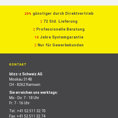
günstiger durch Direktvertrieb
20%
72 Std. Lieferung
Professionelle Beratung
Jahre Systemgarantie
10
Nur für Gewerbekunden
KONTAKT
blizz-z Schweiz AG
Moskau 314B
CH - 8262 Ramsen
Sie erreichen uns werktags:
Mo - Do: 7 - 18 Uhr
Fr: 7 - 16 Uhr
Tel.:
+41 52 511 32 70
Fax: +41 52 511 32 74