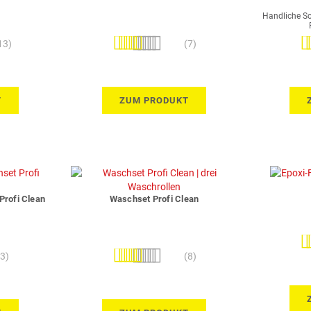
Handliche Sc
Bewertung:
Be
13)
(7)
94%
T
ZUM PRODUKT
Profi Clean
Waschset Profi Clean
Be
Bewertung:
(3)
(8)
100%