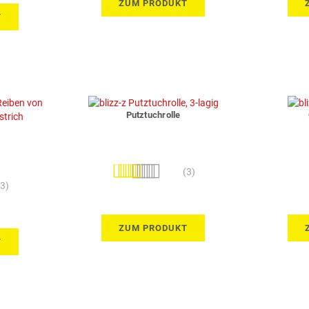
ZUM PRODUKT
T
Putztuchrolle
Bewertung:
(3)
100%
(3)
ZUM PRODUKT
T