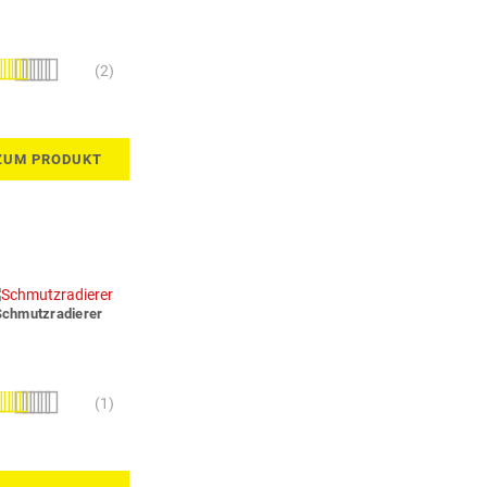
wertung:
(2)
100%
ZUM PRODUKT
Schmutzradierer
wertung:
(1)
100%