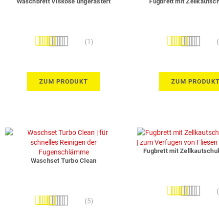
Waschbrett Viskose ungerastert
Fugbrett mit Zellkautsc
Bewertung:
Bewertung:
(1)
100%
100%
ZUM PRODUKT
ZUM PRODUK
Fugbrett mit Zellkautsch
Waschset Turbo Clean
Bewertung:
Bewertung:
97%
(5)
100%