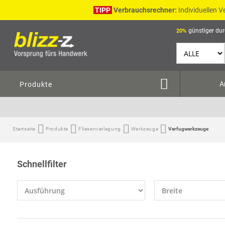
TIPP
Verbrauchsrechner:
Individuellen 
günstiger dur
20%
A
Produkte
Startseite
Produkte
Fliesenverlegung
Werkzeuge
Verfugwerkzeuge
Schnellfilter