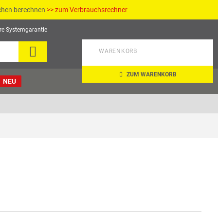
ichen berechnen
>> zum Verbrauchsrechner
re Systemgarantie
SUCHE
WARENKORB
ZUM WARENKORB
NEU