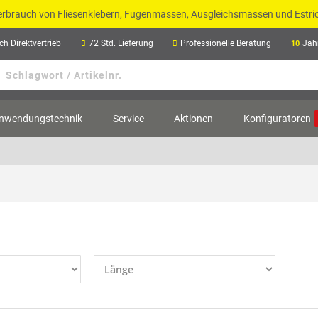
Verbrauch von Fliesenklebern, Fugenmassen, Ausgleichsmassen und Estr
ch Direktvertrieb
72 Std. Lieferung
Professionelle Beratung
Jah
10
nwendungstechnik
Service
Aktionen
Konfiguratoren