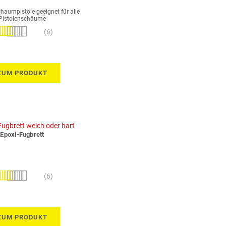
haumpistole geeignet für alle
Pistolenschäume
wertung:
(6)
97%
ZUM PRODUKT
Epoxi-Fugbrett
wertung:
(6)
100%
ZUM PRODUKT