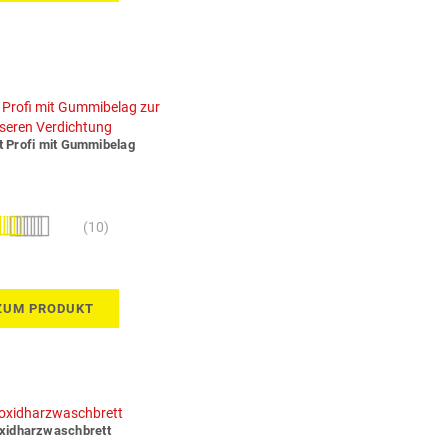
t Profi mit Gummibelag
ertung:
(10)
100%
ZUM PRODUKT
xidharzwaschbrett