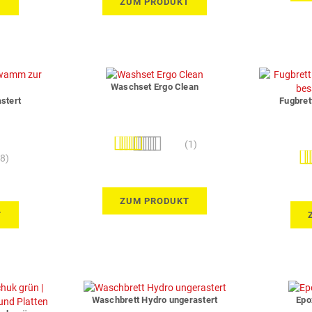
T
ZUM PRODUKT
Waschset Ergo Clean
stert
Fugbret
Bewertung:
(1)
Bew
100%
(8)
ZUM PRODUKT
T
Waschbrett Hydro ungerastert
Epo