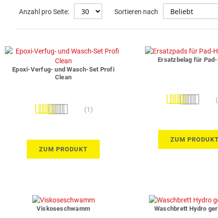
Anzahl pro Seite:
Sortieren nach
Ersatzbelag für Pad-
Epoxi-Verfug- und Wasch-Set Profi
Clean
Bewertung:
Bewertung:
100%
(1)
100%
ZUM PRODUK
ZUM PRODUKT
Viskoseschwamm
Waschbrett Hydro ger