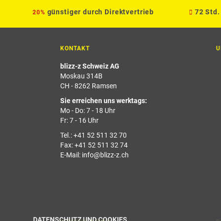
günstiger durch Direktvertrieb
72 Std.
20%
KONTAKT
U
blizz-z Schweiz AG
Moskau 314B
CH - 8262 Ramsen
Sie erreichen uns werktags:
Mo - Do: 7 - 18 Uhr
Fr: 7 - 16 Uhr
Tel.:
+41 52 511 32 70
Fax: +41 52 511 32 74
E-Mail:
info@blizz-z.ch
DATENSCHUTZ UND COOKIES