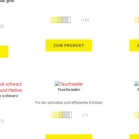
huk grün
Bewertung:
Be
(10)
100%
(5)
ZUM PRODUKT
T
Tauchsieder
uk schwarz
Für ein schnelles und effizientes Erhitzen
Bewertung:
Be
(1)
100%
(7)