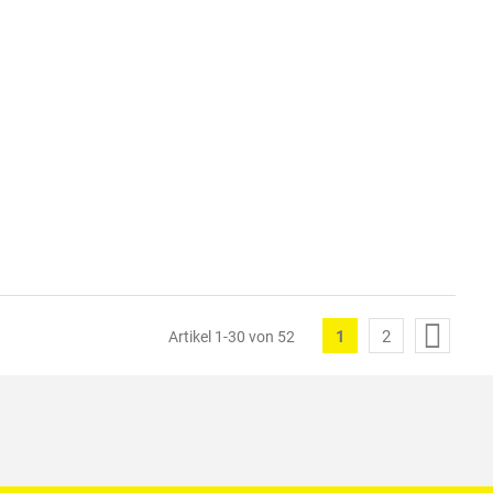
Seite
1
2
Artikel
1
-
30
von
52
Sie
Seite
lesen
gerade
die
Seite