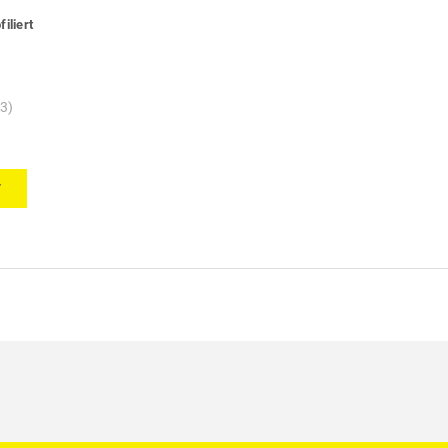
iliert
(3)
T