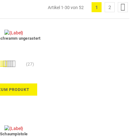
Seite
1
2
Artikel
1
-
30
von
52
Sie
Seite
lesen
gerade
die
schwamm ungerastert
Seite
ertung:
(27)
100%
ZUM PRODUKT
Schaumpistole