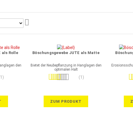
Aufsteigend
sortieren
als Rolle
Böschungsgewebe JUTE als Matte
Böschun
Hanglagen den
Bietet der Neubepflanzung in Hanglagen den
Erosionssch
optimalen Halt
Bewertung:
Be
(1)
(1)
100%
T
ZUM PRODUKT