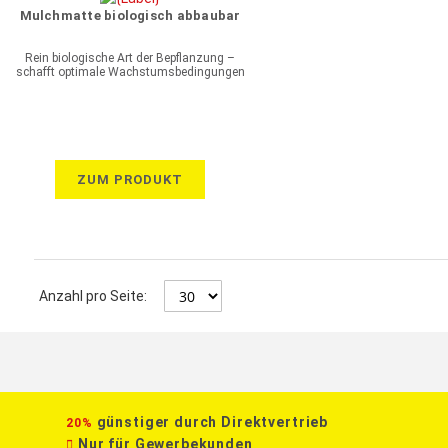
Mulchmatte biologisch abbaubar
Rein biologische Art der Bepflanzung –
schafft optimale Wachstumsbedingungen
ZUM PRODUKT
Anzahl pro Seite:
günstiger durch Direktvertrieb
20%
Nur für Gewerbekunden