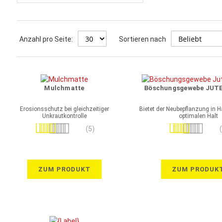
Anzahl pro Seite:
Sortieren nach
Mulchmatte
Böschungsgewebe JUTE 
Erosionsschutz bei gleichzeitiger
Bietet der Neubepflanzung in 
Unkrautkontrolle
optimalen Halt
Bewertung:
Bewertung:
(5)
100%
80%
ZUM PRODUKT
ZUM PRODUK