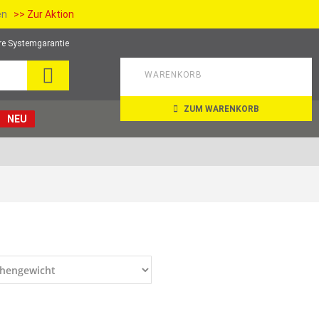
ien
>> Zur Aktion
re Systemgarantie
SUCHE
WARENKORB
ZUM WARENKORB
NEU