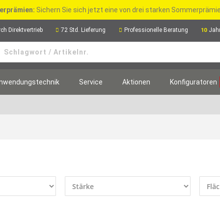
rprämien:
Sichern Sie sich jetzt eine von drei starken Sommerpräm
ch Direktvertrieb
72 Std. Lieferung
Professionelle Beratung
Jah
10
nwendungstechnik
Service
Aktionen
Konfiguratoren