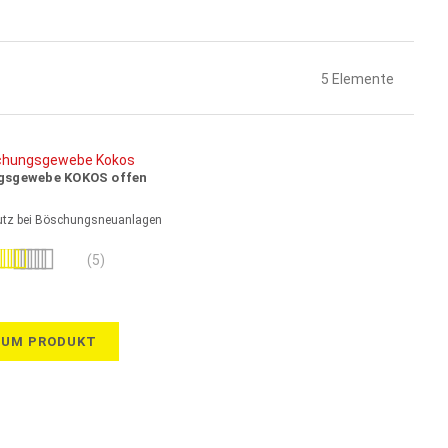
5
Elemente
gsgewebe KOKOS offen
utz bei Böschungsneuanlagen
wertung:
(5)
100%
ZUM PRODUKT