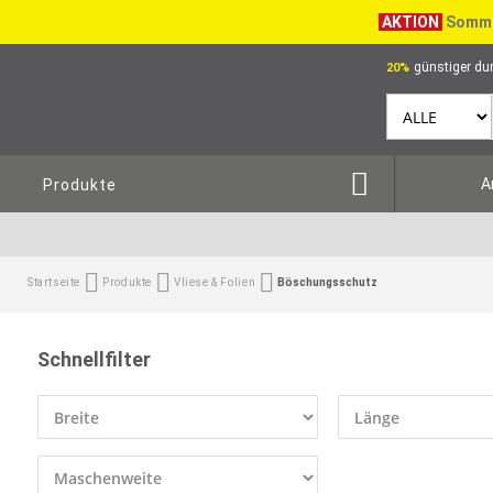
AKTION
Somme
günstiger dur
20%
A
Produkte
Startseite
Produkte
Vliese & Folien
Böschungsschutz
Schnellfilter