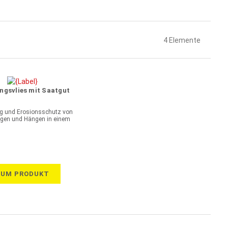
4
Elemente
ngsvlies mit Saatgut
g und Erosionsschutz von
gen und Hängen in einem
ZUM PRODUKT