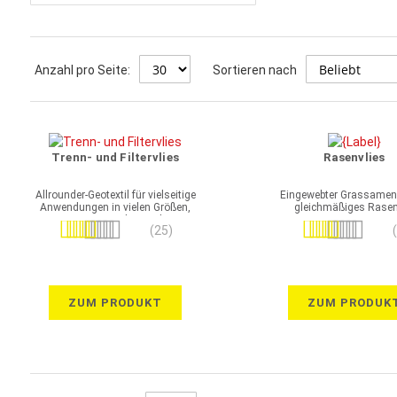
Anzahl pro Seite:
Sortieren nach
Trenn- und Filtervlies
Rasenvlies
Allrounder-Geotextil für vielseitige
Eingewebter Grassamen 
Anwendungen in vielen Größen,
gleichmäßiges Rasen
Grammaturen und GRK-Klassen
Bewertung:
Bewertung:
(25)
97%
100%
ZUM PRODUKT
ZUM PRODUK