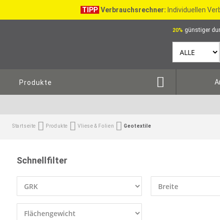
TIPP
Verbrauchsrechner:
Individuellen Ve
günstiger dur
20%
A
Produkte
Startseite
Produkte
Vliese & Folien
Geotextile
Schnellfilter