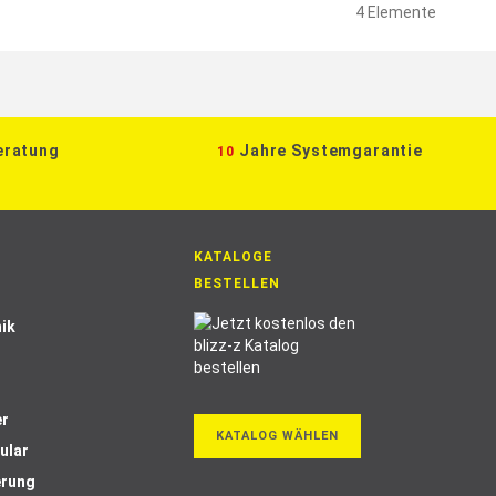
4
Elemente
eratung
Jahre Systemgarantie
10
KATALOGE
BESTELLEN
ik
er
KATALOG WÄHLEN
ular
erung