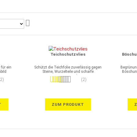
Aufsteigend
sortieren
Teichschutzvlies
Böschu
für ein
Schützt die Teichfolie zuverlässig gegen
Begrünun
bild
Steine, Wurzelteile und scharfe
Böschun
Gegenstände
Bewertung:
(2)
(2)
100%
T
ZUM PRODUKT