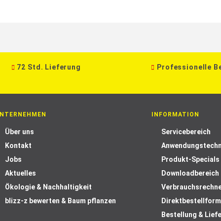
72 Std. Lieferung
Professionelle B
NTERNEHMEN
INFORMATION
Über uns
Servicebereich
Kontakt
Anwendungstechn
Jobs
Produkt-Specials
Aktuelles
Downloadbereich
Ökologie & Nachhaltigkeit
Verbrauchsrechn
blizz-z bewerten & Baum pflanzen
Direktbestellform
Bestellung & Lief