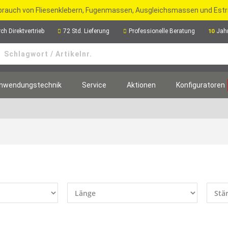
rbrauch von Fliesenklebern, Fugenmassen, Ausgleichsmassen und Est
ch Direktvertrieb
72 Std. Lieferung
Professionelle Beratung
Jah
10
nwendungstechnik
Service
Aktionen
Konfiguratoren