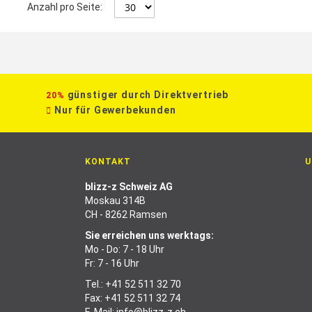
Anzahl pro Seite:
günstiger durch Direktvertrieb
20%
Nur für Gewerbekunden
KONTAKT
U
blizz-z Schweiz AG
Moskau 314B
CH - 8262 Ramsen
Sie erreichen uns werktags:
Mo - Do: 7 - 18 Uhr
Fr: 7 - 16 Uhr
Tel.:
+41 52 511 32 70
Fax: +41 52 511 32 74