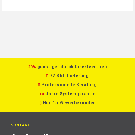
40 × 60 mm
Plattenbeläge
200 × 200 mm
300 × 300 mm
400 × 400 mm
günstiger durch Direktvertrieb
20%
72 Std. Lieferung
Professionelle Beratung
Jahre Systemgarantie
10
Nur für Gewerbekunden
KONTAKT