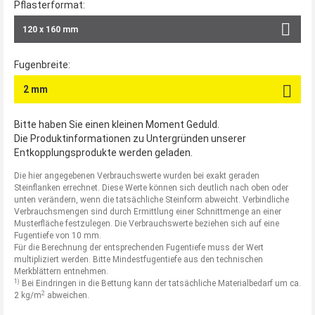
Pflasterformat:
120 x 160 mm
Großpflaster
Fugenbreite:
140 x 180 mm
2 mm
160 x 180 mm
3 mm
Bitte haben Sie einen kleinen Moment Geduld.
Kleinpflaster
Die Produktinformationen zu Untergründen unserer
5 mm
Entkopplungsprodukte werden geladen.
60 × 80 mm
6 mm
Die hier angegebenen Verbrauchswerte wurden bei exakt geraden
Steinflanken errechnet. Diese Werte können sich deutlich nach oben oder
80 × 100 mm
unten verändern, wenn die tatsächliche Steinform abweicht. Verbindliche
10 mm
Verbrauchsmengen sind durch Ermittlung einer Schnittmenge an einer
100 × 120 mm
Musterfläche festzulegen. Die Verbrauchswerte beziehen sich auf eine
15 mm
Fugentiefe von 10 mm.
Mosaikpflaster
Für die Berechnung der entsprechenden Fugentiefe muss der Wert
20 mm
multipliziert werden. Bitte Mindestfugentiefe aus den technischen
40 × 40 mm
Merkblättern entnehmen.
1)
Bei Eindringen in die Bettung kann der tatsächliche Materialbedarf um ca.
2
2 kg/m
50 × 50 mm
abweichen.