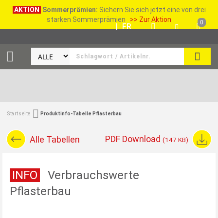
AKTION
Sommerprämien:
Sichern Sie sich jetzt eine von drei
starken Sommerprämien
>> Zur Aktion
0
DE
|
FR
SUCH
Startseite
Produktinfo-Tabelle Pflasterbau
PDF Download
Alle Tabellen
(147 KB)
INFO
Verbrauchswerte
Pflasterbau