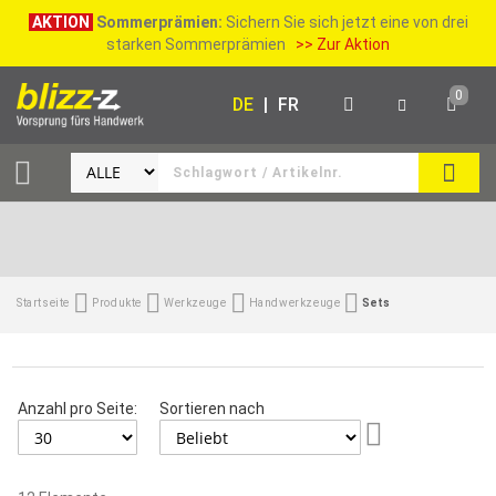
AKTION
Sommerprämien:
Sichern Sie sich jetzt eine von drei
starken Sommerprämien
>> Zur Aktion
0
DE
|
FR
SUCH
Startseite
Produkte
Werkzeuge
Handwerkzeuge
Sets
Anzahl pro Seite:
Sortieren nach
Aufsteigend
sortieren