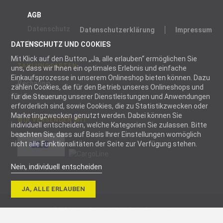
AGB
Datenschutz
Datenschutzerklärung
Impressum
Impressum
DATENSCHUTZ UND COOKIES
Mit Klick auf den Button „Ja, alle erlauben“ ermöglichen Sie
ZAHLUNGSARTEN
uns, dass wir Ihnen ein optimales Erlebnis und einfache
Einkaufsprozesse in unserem Onlineshop bieten können. Dazu
Rechnung
zählen Cookies, die für den Betrieb unseres Onlineshops und
für die Steuerung unserer Dienstleistungen und Anwendungen
Vorauskasse
erforderlich sind, sowie Cookies, die zu Statistikzwecken oder
Marketingzwecken genutzt werden. Dabei können Sie
WIR VERSENDEN MIT
individuell entscheiden, welche Kategorien Sie zulassen. Bitte
beachten Sie, dass auf Basis Ihrer Einstellungen womöglich
nicht alle Funktionalitäten der Seite zur Verfügung stehen.
Nein, individuell entscheiden
Notwendig
JA, ALLE ERLAUBEN
Notwendige
Cookies helfen
© 2026 blizz-z Schweiz AG. All Rights Reserved.
dabei, eine