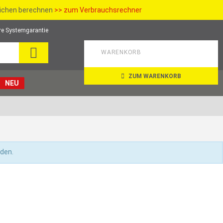
richen berechnen
>> zum Verbrauchsrechner
re Systemgarantie
SUCHE
WARENKORB
ZUM WARENKORB
NEU
nden.