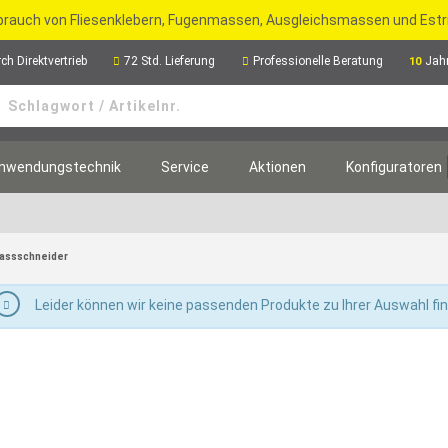
rbrauch von Fliesenklebern, Fugenmassen, Ausgleichsmassen und Est
ch Direktvertrieb
72 Std. Lieferung
Professionelle Beratung
Jah
10
nwendungstechnik
Service
Aktionen
Konfiguratoren
assschneider
Leider können wir keine passenden Produkte zu Ihrer Auswahl fi