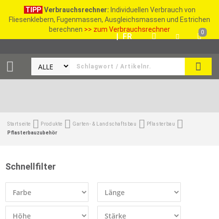
TIPP
Verbrauchsrechner:
Individuellen Verbrauch von
Fliesenklebern, Fugenmassen, Ausgleichsmassen und Estrichen
berechnen
>> zum Verbrauchsrechner
0
DE
|
FR
SUCH
Startseite
Produkte
Garten- & Landschaftsbau
Pflasterbau
Pflasterbauzubehör
Schnellfilter