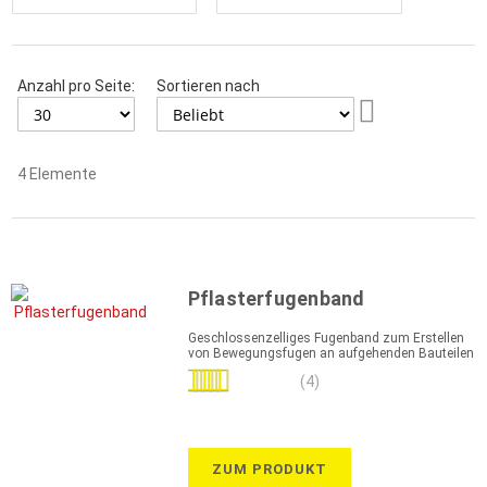
Anzahl pro Seite:
Sortieren nach
Aufsteigend
sortieren
4
Elemente
Pflasterfugenband
Geschlossenzelliges Fugenband zum Erstellen
von Bewegungsfugen an aufgehenden Bauteilen
Bewertung:
(4)
95%
ZUM PRODUKT