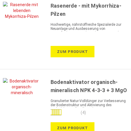
Rasenerde - mit Mykorrhiza-
Pilzen
Hochwertige, nährstoffreiche Spezialerde zur
Neuanlage und Ausbesserung von
Rasenflächen, zur Bodenverbesserung und
Wurzelbildung
ZUM PRODUKT
Bodenaktivator organisch-
mineralisch NPK 4-3-3 + 3 MgO
Granulierter Natur-Volldünger zur Verbesserung
der Bodenstruktur und Aktivierung des
Bodenlebens – für alle Bodenarten geeignet
Bewertung:
(4)
100%
ZUM PRODUKT