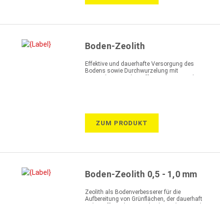
Boden-Zeolith
Effektive und dauerhafte Versorgung des
Bodens sowie Durchwurzelung mit
gespeicherten Nährstoffen und Wasser des
Zeoliths
ZUM PRODUKT
Boden-Zeolith 0,5 - 1,0 mm
Zeolith als Bodenverbesserer für die
Aufbereitung von Grünflächen, der dauerhaft
Nährstoffe und Wasser bindet und passend
abgibt