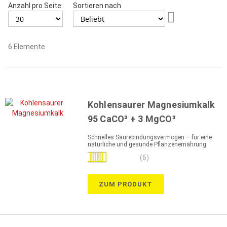
Anzahl pro Seite:
Sortieren nach
Aufsteigend
sortieren
6
Elemente
Kohlensaurer Magnesiumkalk
95 CaCO³ + 3 MgCO³
Schnelles Säurebindungsvermögen – für eine
natürliche und gesunde Pflanzenernährung
Bewertung:
(6)
87%
ZUM PRODUKT