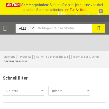
AKTION
Sommerprämien:
Sichern Sie sich jetzt eine von drei
starken Sommerprämien
>> Zur Aktion
0
DE
|
FR
SUCH
Startseite
Produkte
Garten- & Landschaftsbau
Rasensamen & Dünger
Bodenverbesserer
Schnellfilter