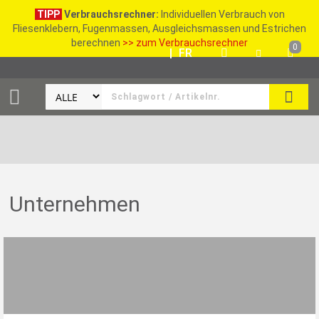
TIPP
Verbrauchsrechner:
Individuellen Verbrauch von
Fliesenklebern, Fugenmassen, Ausgleichsmassen und Estrichen
berechnen
>> zum Verbrauchsrechner
0
DE
|
FR
SUCH
Unternehmen