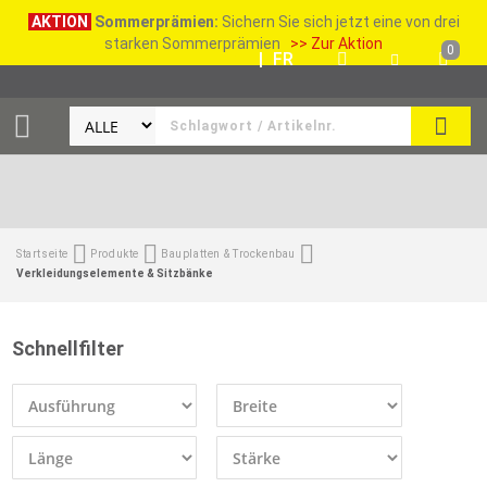
AKTION
Sommerprämien:
Sichern Sie sich jetzt eine von drei
starken Sommerprämien
>> Zur Aktion
0
DE
|
FR
SUCH
Startseite
Produkte
Bauplatten & Trockenbau
Verkleidungselemente & Sitzbänke
Schnellfilter