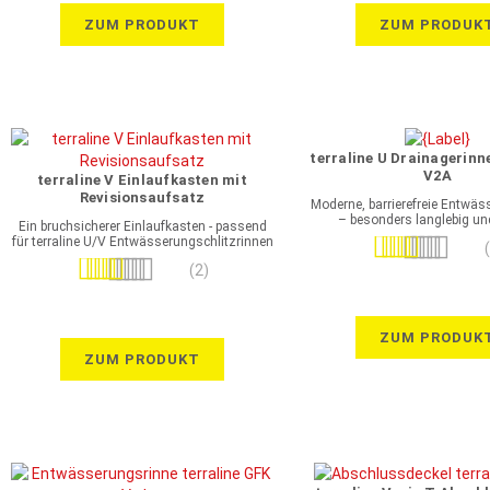
ZUM PRODUKT
ZUM PRODUK
terraline U Drainagerinn
V2A
terraline V Einlaufkasten mit
Revisionsaufsatz
Moderne, barrierefreie Entwä
– besonders langlebig un
Ein bruchsicherer Einlaufkasten - passend
für terraline U/V Entwässerungschlitzrinnen
Bewertung:
GFK
Bewertung:
100%
(2)
100%
ZUM PRODUK
ZUM PRODUKT