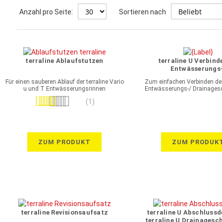
Anzahl pro Seite:
Sortieren nach
terraline Ablaufstutzen
terraline U Verbind
Entwässerungs
Drainageschlitzr
Für einen sauberen Ablauf der terraline Vario
Zum einfachen Verbinden der 
feuerverzinkter S
u und T Entwässerungsrinnen
Entwässerungs-/ Drainagesc
Bewertung:
(1)
100%
ZUM PRODUKT
ZUM PRODUK
terraline Revisionsaufsatz
terraline U Abschlussd
terraline U Drainagesch