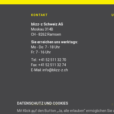
KONTAKT
U
blizz-z Schweiz AG
Moskau 314B
CH - 8262 Ramsen
Sie erreichen uns werktags:
Mo - Do: 7 - 18 Uhr
Fr: 7 - 16 Uhr
Tel.:
+41 52 511 32 70
Fax: +41 52 511 32 74
E-Mail:
info@blizz-z.ch
DATENSCHUTZ UND COOKIES
SICHERE DATEN
R
Mit Klick auf den Button „Ja, alle erlauben“ ermöglichen S