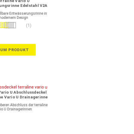
erraline Vario U
ungsrinne Edelstahl V2A
llbare Entwässerungsrinne in
modernem Design
wertung:
(1)
100%
ZUM PRODUKT
Vario U Abschlussdeckel
ine Vario U Drainagerinne
rverzinkter Stahl
uberen Abschluss der terraline
io U Drainagerinnen