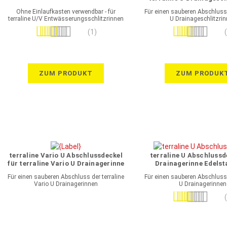
feuerverzinkter S
Ohne Einlaufkasten verwendbar - für
Für einen sauberen Abschluss 
terraline U/V Entwässerungsschlitzrinnen
U Drainageschlitzri
GFK
Bewertung:
Bewertung:
(1)
100%
70%
ZUM PRODUKT
ZUM PRODUK
terraline Vario U Abschlussdeckel
terraline U Abschlussd
für terraline Vario U Drainagerinne
Drainagerinne Edelst
Edelstahl V2A
Für einen sauberen Abschluss der terraline
Für einen sauberen Abschluss 
Vario U Drainagerinnen
U Drainagerinnen
Bewertung:
100%