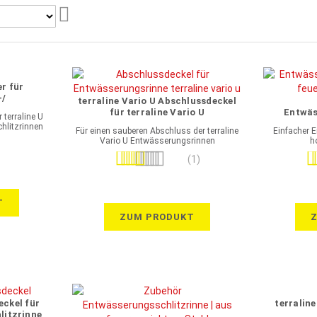
Aufsteigend
sortieren
er für
-/
terraline Vario U Abschlussdeckel
inne
für terraline Vario U
Entwäs
terraline U
tahl
Entwässerungsrinne
feue
hlitzrinnen
Für einen sauberen Abschluss der terraline
Einfacher 
feuerverzinkter Stahl
Vario U Entwässerungsrinnen
h
Bewertung:
Be
(1)
100%
T
ZUM PRODUKT
eckel für
terralin
litzrinne