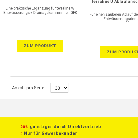
terraline U Ablaufans
Eine praktische Ergänzung für terraline W
Entwässerungs-/ Drainagekammrinnen GFK
Für einen sauberen Ablauf der
Entwässerungsrinne
Entwässerungsschlitzri
ZUM PRODUKT
ZUM PRODUK
Anzahl pro Seite:
günstiger durch Direktvertrieb
20%
Nur für Gewerbekunden