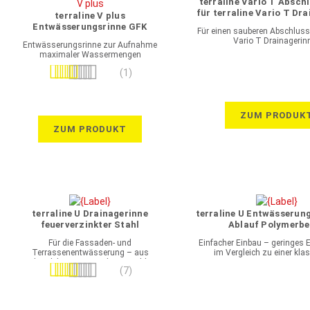
terraline Vario T Absch
für terraline Vario T Dr
terraline V plus
feuerverzinkter S
Entwässerungsrinne GFK
Für einen sauberen Abschluss 
Vario T Drainagerin
Entwässerungsrinne zur Aufnahme
maximaler Wassermengen
Bewertung:
(1)
80%
ZUM PRODUK
ZUM PRODUKT
terraline U Drainagerinne
terraline U Entwässerun
feuerverzinkter Stahl
Ablauf Polymerb
Für die Fassaden- und
Einfacher Einbau – geringes 
Terrassenentwässerung – aus
im Vergleich zu einer kla
langlebigem, verzinktem Stahl
Betonrinne
Bewertung:
(7)
100%