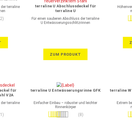
tahl
terraline U Abschlussdeckel für
der terraline
Höhenvers
terraline U
nnen
Entwässerungsschlitzrinne
Be
(2)
Für einen sauberen Abschluss der terraline
feuerverzinkter Stahl
U Entwässerungsschlitzrinnen
T
ZUM PRODUKT
eckel für
terraline U Entwässerungsrinne GFK
terraline 
ahl V2A
der terraline
Einfacher Einbau – robuster und leichter
Extrem b
Rinnenkörper
Bewertung:
Be
(1)
(8)
93%