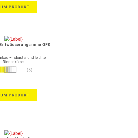
ZUM PRODUKT
V Entwässerungsrinne GFK
inbau – robuster und leichter
Rinnenkörper
wertung:
(5)
100%
ZUM PRODUKT