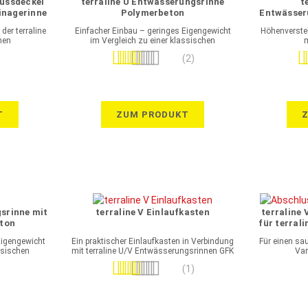
lussdeckel
terraline U Entwässerungsrinne
t
ainagerinne
Polymerbeton
Entwässer
tahl
der terraline
Einfacher Einbau – geringes Eigengewicht
Höhenverste
nen
im Vergleich zu einer klassischen
Betonrinne
Bewertung:
Be
(2)
100%
T
ZUM PRODUKT
gsrinne mit
terraline V Einlaufkasten
terraline 
eton
für terral
feue
Eigengewicht
Ein praktischer Einlaufkasten in Verbindung
Für einen sa
ssischen
mit terraline U/V Entwässerungsrinnen GFK
Var
Bewertung:
(1)
100%