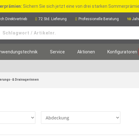
rprämien:
Sichern Sie sich jetzt eine von drei starken Sommerpräm
ch Direktvertrieb
72 Std. Lieferung
Professionelle Beratung
Jah
10
nwendungstechnik
Service
Aktionen
Konfiguratoren
rungs- & Drainagerinnen