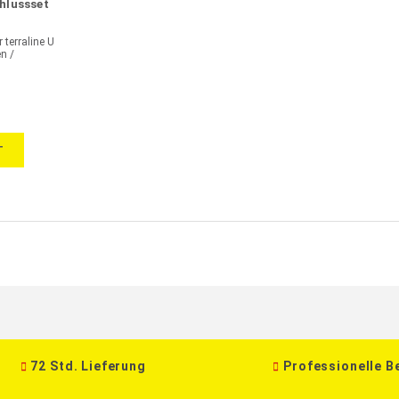
chlussset
 terraline U
n /
nnen GFK
T
72 Std. Lieferung
Professionelle B