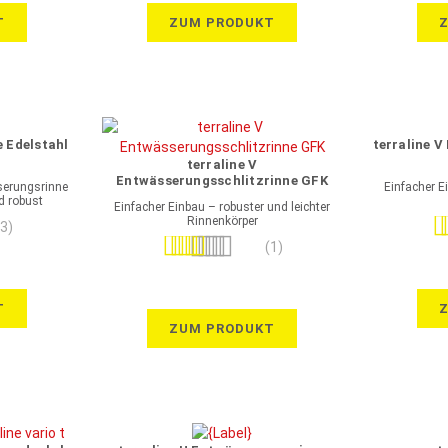
T
ZUM PRODUKT
e Edelstahl
terraline 
terraline V
Entwässerungsschlitzrinne GFK
sserungsrinne
Einfacher E
d robust
Einfacher Einbau – robuster und leichter
Rinnenkörper
Be
(3)
Bewertung:
(1)
100%
T
ZUM PRODUKT