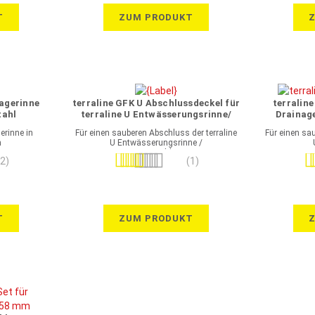
T
ZUM PRODUKT
nagerinne
terraline GFK U Abschlussdeckel für
terralin
tahl
terraline U Entwässerungsrinne/
Drainage
Entwässerungsschlitzrinne GFK
erinne in
Für einen sauberen Abschluss der terraline
Für einen sa
n
U Entwässerungsrinne /
Entwässerungsschlitzrinne GFK
Bewertung:
Be
(2)
(1)
100%
T
ZUM PRODUKT