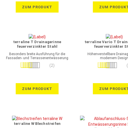
ZUM PRODUKT
ZUM PRODUK
terraline T Drainagerinne
terraline Vario T Drai
feuerverzinkter Stahl
feuerverzinkter S
Besonders breite Ausführung für die
Höhenverstellbare Drainag
Fassaden- und Terrassenentwässerung
modernem Desig
Bewertung:
Bewertung:
(2)
90%
100%
ZUM PRODUKT
ZUM PRODUK
terraline W Blechstreifen