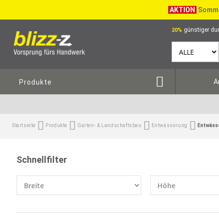
AKTION
Somme
günstiger dur
20%
A
Produkte
Startseite
Produkte
Garten- & Landschaftsbau
Entwässerung
Entwässe
Schnellfilter