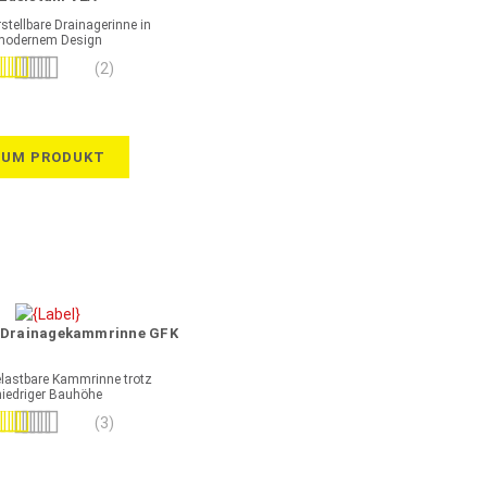
tellbare Drainagerinne in
modernem Design
wertung:
(2)
100%
ZUM PRODUKT
W Drainagekammrinne GFK
elastbare Kammrinne trotz
niedriger Bauhöhe
wertung:
(3)
93%