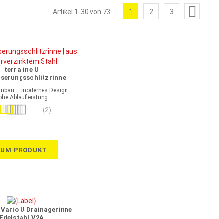
Seite
1
2
3
Artikel
1
-
30
von
73
Sie
Seite
Seite
lesen
gerade
die
terraline U
Seite
serungsschlitzrinne
rverzinkter Stahl
Einbau – modernes Design –
ohe Ablaufleistung
wertung:
(2)
100%
ZUM PRODUKT
e Vario U Drainagerinne
Edelstahl V2A