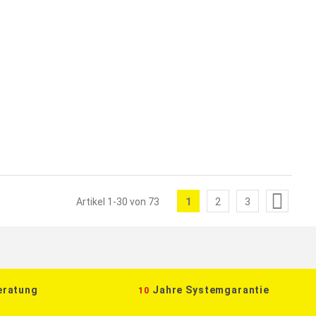
Seite
1
2
3
Artikel
1
-
30
von
73
Sie
Seite
Seite
lesen
gerade
die
eratung
Jahre Systemgarantie
10
Seite