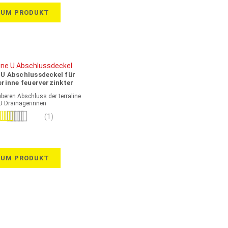
ZUM PRODUKT
e U Abschlussdeckel für
rinne feuerverzinkter
Stahl
uberen Abschluss der terraline
U Drainagerinnen
wertung:
(1)
100%
ZUM PRODUKT