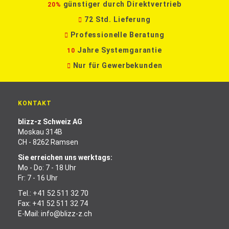
günstiger durch Direktvertrieb
20%
72 Std. Lieferung
Professionelle Beratung
Jahre Systemgarantie
10
Nur für Gewerbekunden
KONTAKT
blizz-z Schweiz AG
Moskau 314B
CH - 8262 Ramsen
Sie erreichen uns werktags:
Mo - Do: 7 - 18 Uhr
Fr: 7 - 16 Uhr
Tel.:
+41 52 511 32 70
Fax: +41 52 511 32 74
E-Mail:
info@blizz-z.ch