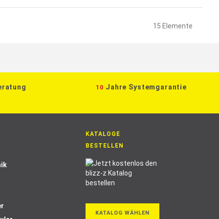
15
Elemente
eratung
Jahre Systemgarantie
10
KATALOGE
BESTELLEN
ik
er
KATALOG WÄHLEN