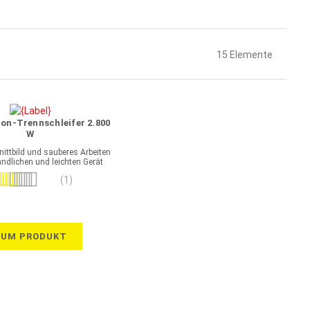
15
Elemente
ton-Trennschleifer 2.800
W
ittbild und sauberes Arbeiten
ndlichen und leichten Gerät
wertung:
(1)
100%
ZUM PRODUKT