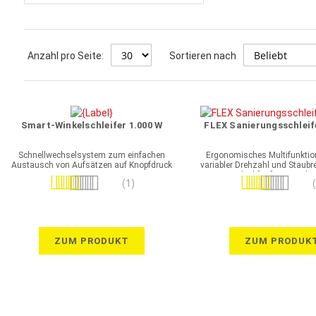
Anzahl pro Seite:
Sortieren nach
Smart-Winkelschleifer 1.000 W
FLEX Sanierungsschleif
Schnellwechselsystem zum einfachen
Ergonomisches Multifunktio
Austausch von Aufsätzen auf Knopfdruck
variabler Drehzahl und Staub
ideal für feinere Arbe
Bewertung:
Bewertung:
(1)
100%
100%
ZUM PRODUKT
ZUM PRODUK