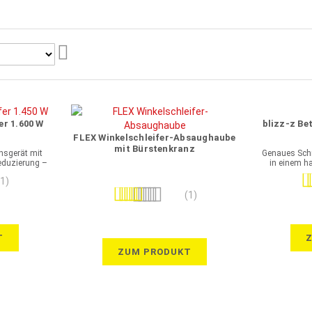
Aufsteigend
sortieren
er 1.600 W
blizz-z Be
FLEX Winkelschleifer-Absaughaube
mit Bürstenkranz
nsgerät mit
Genaues Schn
reduzierung –
in einem ha
iten
Be
(1)
Bewertung:
(1)
100%
T
ZUM PRODUKT