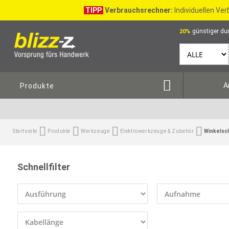
TIPP
Verbrauchsrechner:
Individuellen Ve
günstiger dur
20%
A
Produkte
Startseite
Produkte
Werkzeuge
Elektrowerkzeuge & Zubehör
Winkelsc
Schnellfilter