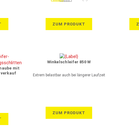
100%
T
ZUM PRODUKT
Winkelschleifer 850 W
haube mit
bverkauf
Extrem belastbar auch bei längerer Laufzeit
ZUM PRODUKT
T