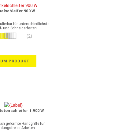
kelschleifer 900 W
ulierbar für unterschiedlichste
if- und Schneidarbeiten
wertung:
(2)
100%
ZUM PRODUKT
Betonschleifer 1.900 W
ch geformte Handgriffe für
dungsfreies Arbeiten