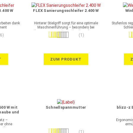
1.400 W
FLEX Sanierungsschleifer 2.400 W
Win
rbeiten dank
Hinterer Stielgriff sorgt für eine optimale
Stufenlos reg
ment
Maschinenführung – besonders bei
Schle
langwierigen und ermüdenden Arbeiten
Bewertung:
Be
(6)
(1)
100%
T
ZUM PRODUKT
600 W mit
Schnellspannmutter
blizz-z 
haube und
en
atz –
Ergonomis
der ohne
ermü
endbar
Bewertung:
(1)