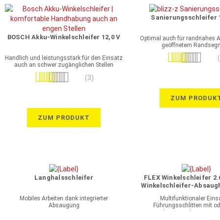
Sanierungsschleifer 
BOSCH Akku-Winkelschleifer 12,0 V
Optimal auch für randnahes A
geöffnetem Randseg
Bewertung:
Handlich und leistungsstark für den Einsatz
auch an schwer zugänglichen Stellen
90%
Bewertung:
(3)
100%
ZUM PRODUK
ZUM PRODUKT
Langhalsschleifer
FLEX Winkelschleifer 2.
Winkelschleifer-Absaug
Führungsschlitt
Mobiles Arbeiten dank integrierter
Multifunktionaler Eins
Absaugung
Führungsschlitten mit o
Führungsschiene verw