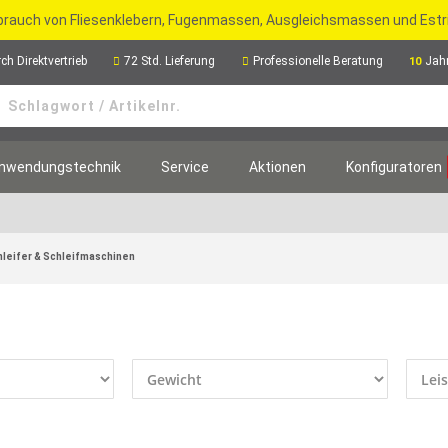
rbrauch von Fliesenklebern, Fugenmassen, Ausgleichsmassen und Est
ch Direktvertrieb
72 Std. Lieferung
Professionelle Beratung
Jah
10
nwendungstechnik
Service
Aktionen
Konfiguratoren
hleifer & Schleifmaschinen