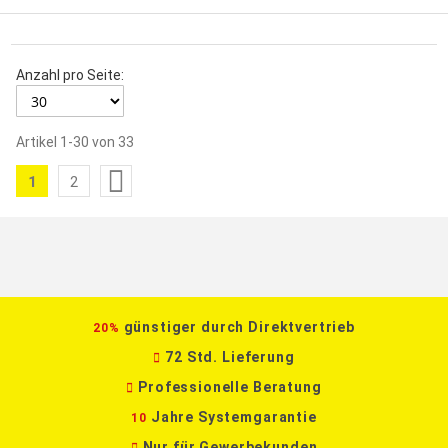
Anzahl pro Seite:
Artikel
1
-
30
von
33
Seite
1
2
Sie
Seite
lesen
gerade
die
Seite
günstiger durch Direktvertrieb
20%
72 Std. Lieferung
Professionelle Beratung
Jahre Systemgarantie
10
Nur für Gewerbekunden