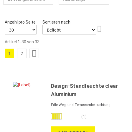
Anzahl pro Seite:
Sortieren nach
Aufsteigend
sortieren
Artikel
1
-
30
von
33
Seite
1
2
Sie
Seite
lesen
gerade
die
Design-Standleuchte clear
Seite
Aluminium
Edle Weg- und Terrassenbeleuchtung
Bewertung:
(1)
100%