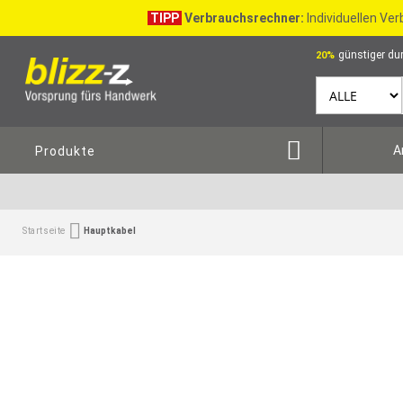
TIPP
Verbrauchsrechner:
Individuellen Ve
günstiger dur
20%
A
Produkte
Startseite
Hauptkabel