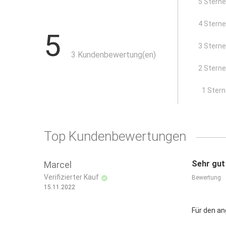
5 Stern
Art.-Nr. 290006 - 290007: inkl. 10 Isolierhülsen für Kab
Art.-Nr. 290009 - 290011: inkl. 20 Isolierhülsen für Kab
4 Stern
5
Anwendungsbereiche:
3 Stern
3 Kundenbewertung(en)
Anklemmen/ Verbinden aller Leuchtmittel
2 Stern
x
1 Stern
Top Kundenbewertungen
Sehr gut
Marcel
Verifizierter Kauf
Bewertung
15.11.2022
Für den a