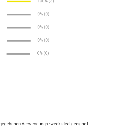
e
100% (3)
elende
elende
e
0% (0)
e
0% (0)
e
0% (0)
0% (0)
ngegebenen Verwendungszweck ideal geeignet