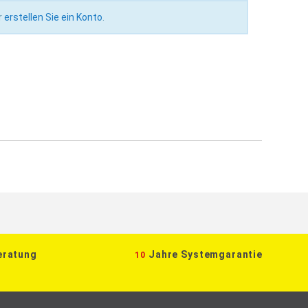
r
erstellen Sie ein Konto
.
eratung
Jahre Systemgarantie
10