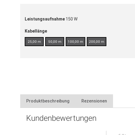
Leistungsaufnahme
150 W
Kabellänge
25,00 m
50,00 m
100,00 m
200,00 m
Produktbeschreibung
Rezensionen
Kundenbewertungen
Eigenschaften:
Schutzart: IP44
kann beliebig abgelängt werden