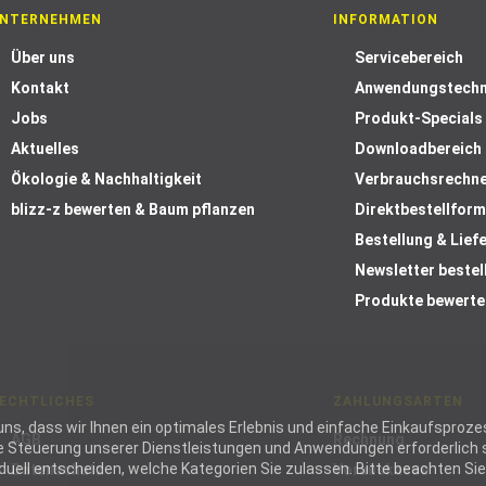
NTERNEHMEN
INFORMATION
Über uns
Servicebereich
Kontakt
Anwendungstechn
Jobs
Produkt-Specials
Aktuelles
Downloadbereich
Ökologie & Nachhaltigkeit
Verbrauchsrechn
blizz-z bewerten & Baum pflanzen
Direktbestellform
Bestellung & Lief
Newsletter bestel
Produkte bewerte
ECHTLICHES
ZAHLUNGSARTEN
ie uns, dass wir Ihnen ein optimales Erlebnis und einfache Einkaufspr
AGB
Rechnung
die Steuerung unserer Dienstleistungen und Anwendungen erforderlich s
ell entscheiden, welche Kategorien Sie zulassen. Bitte beachten Sie, 
Datenschutz
Vorauskasse