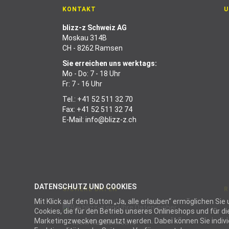
KONTAKT
U
blizz-z Schweiz AG
Moskau 314B
CH - 8262 Ramsen
Sie erreichen uns werktags:
Mo - Do: 7 - 18 Uhr
Fr: 7 - 16 Uhr
Tel.:
+41 52 511 32 70
Fax: +41 52 511 32 74
E-Mail:
info@blizz-z.ch
DATENSCHUTZ UND COOKIES
SICHERE DATEN
R
Mit Klick auf den Button „Ja, alle erlauben“ ermöglichen S
Cookies, die für den Betrieb unseres Onlineshops und für 
Marketingzwecken genutzt werden. Dabei können Sie individu
Mein Kundenkonto