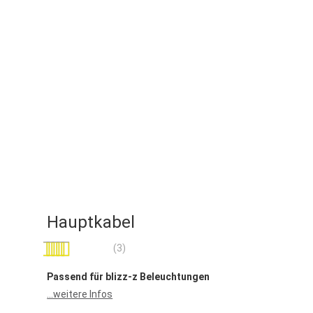
Hauptkabel
Bewertung:
(3)
100
100
% of
Passend für blizz-z Beleuchtungen
...weitere Infos