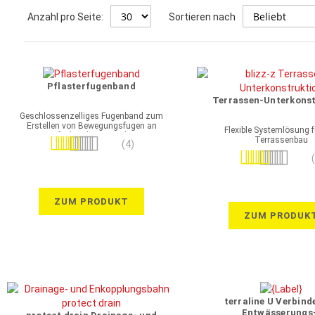
Anzahl pro Seite:
Sortieren nach
Pflasterfugenband
Terrassen-Unterkonst
Geschlossenzelliges Fugenband zum
Erstellen von Bewegungsfugen an
Flexible Systemlösung f
aufgehenden Bauteilen
Terrassenbau
Bewertung:
(4)
Bewertung:
95%
100%
ZUM PRODUKT
ZUM PRODUK
terraline U Verbind
Entwässerungs