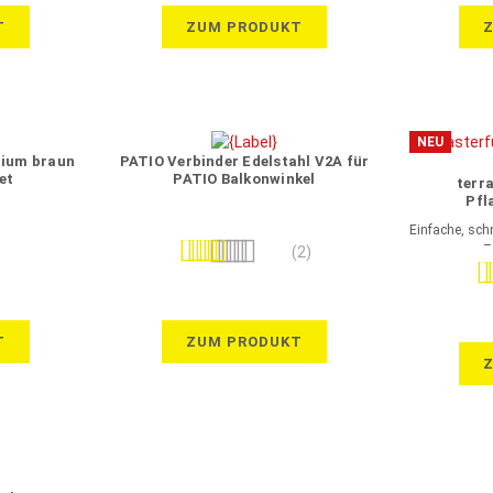
T
ZUM PRODUKT
NEU
nium braun
PATIO Verbinder Edelstahl V2A für
et
PATIO Balkonwinkel
terr
Pfl
Einfache, sch
–
Bewertung:
(2)
Be
100%
T
ZUM PRODUKT