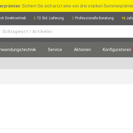
rprämien:
Sichern Sie sich jetzt eine von drei starken Sommerpräm
ch Direktvertrieb
72 Std. Lieferung
Professionelle Beratung
Jah
10
nwendungstechnik
Service
Aktionen
Konfiguratoren