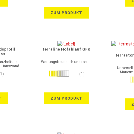
T
ZUM PRODUKT
dsprofil
terraline Hofablauf GFK
uss
terrasto
tanzhaltung
Wartungsfreundlich und robust
nd Hauswand
Universell
Mauermör
Bewertung:
(1)
(1)
Be
100%
T
ZUM PRODUKT