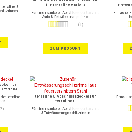
terraline Vario U Abschlussdeckel
inne
für terraline Vario U
Entwäs
terraline U
tahl
Entwässerungsrinne
feue
hlitzrinnen
Für einen sauberen Abschluss der terraline
Einfacher 
feuerverzinkter Stahl
Vario U Entwässerungsrinnen
h
Bewertung:
Be
(1)
100%
T
ZUM PRODUKT
eckel für
litzrinne
tahl
terraline U Abschlussdeckel für
der terraline
Druckstabi
terraline U
nnen
Entwässerungsschlitzrinne
Be
(2)
Für einen sauberen Abschluss der terraline
feuerverzinkter Stahl
U Entwässerungsschlitzrinnen