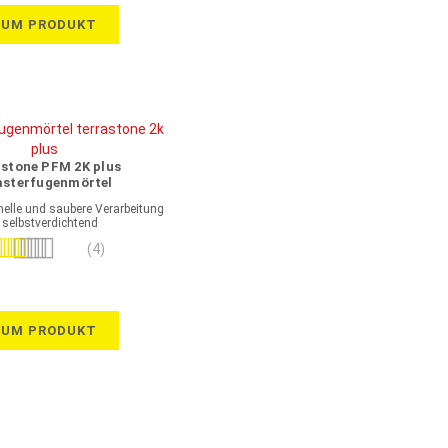
ZUM PRODUKT
astone PFM 2K plus
asterfugenmörtel
einschlämmbar
nelle und saubere Verarbeitung
 selbstverdichtend
wertung:
(4)
95%
ZUM PRODUKT