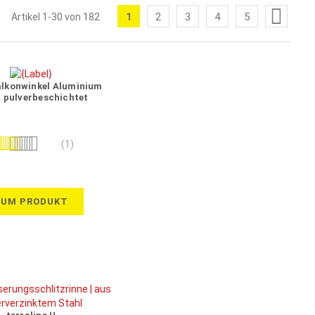
Seite
1
2
3
4
5
Artikel
1
-
30
von
182
Sie
Seite
Seite
Seite
Seite
lesen
gerade
die
alkonwinkel Aluminium
 pulverbeschichtet
Seite
wertung:
(1)
100%
ZUM PRODUKT