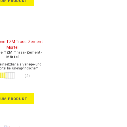
ZUM PRODUKT
ne TZM Trass-Zement-
Mörtel
 einsetzbar als Verlege- und
tel bei unempfindlichem
Naturstein
wertung:
(4)
95%
ZUM PRODUKT