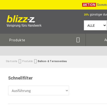
AKTION
Somme
günstiger dur
20%
A
Produkte
Startseite
Produkte
Balkon- & Terrassenbau
Schnellfilter