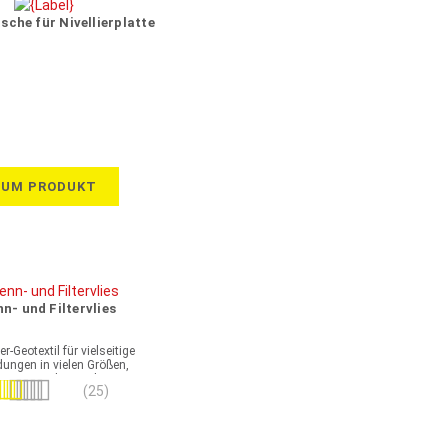
sche für Nivellierplatte
ZUM PRODUKT
n- und Filtervlies
r-Geotextil für vielseitige
ungen in vielen Größen,
turen und GRK-Klassen
ertung:
(25)
97%