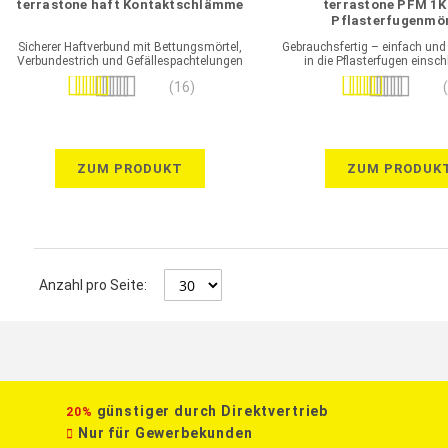
terrastone haft Kontaktschlämme
terrastone PFM 1K
Pflasterfugenmör
einschlämmba
Sicherer Haftverbund mit Bettungsmörtel,
Gebrauchsfertig – einfach und
Verbundestrich und Gefällespachtelungen
in die Pflasterfugen eins
Bewertung:
Bewertung:
(16)
100%
87%
ZUM PRODUKT
ZUM PRODUK
Anzahl pro Seite:
günstiger durch Direktvertrieb
20%
Nur für Gewerbekunden