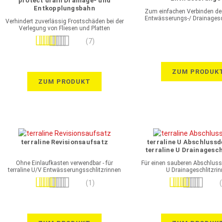
protect drain Drainage- und
Drainageschlitzr
Entkopplungsbahn
Zum einfachen Verbinden der 
feuerverzinkter S
Entwässerungs-/ Drainagesc
Verhindert zuverlässig Frostschäden bei der
Verlegung von Fliesen und Platten
Bewertung:
(7)
97%
ZUM PRODUK
ZUM PRODUKT
terraline Revisionsaufsatz
terraline U Abschlussd
terraline U Drainagesch
feuerverzinkter S
Ohne Einlaufkasten verwendbar - für
Für einen sauberen Abschluss 
terraline U/V Entwässerungsschlitzrinnen
U Drainageschlitzri
GFK
Bewertung:
Bewertung:
(1)
100%
70%