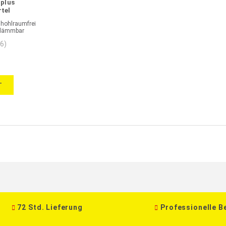
 plus
tel
r
 hohlraumfrei
chlämmbar
(6)
T
72 Std. Lieferung
Professionelle B