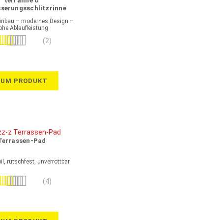
terraline U
serungsschlitzrinne
rverzinkter Stahl
Einbau – modernes Design –
ohe Ablaufleistung
wertung:
(2)
100%
ZUM PRODUKT
Terrassen-Pad
l, rutschfest, unverrottbar
wertung:
(4)
100%