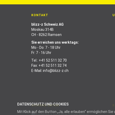
KONTAKT
U
blizz-z Schweiz AG
Moskau 314B
CH - 8262 Ramsen
Sie erreichen uns werktags:
Mo - Do: 7 - 18 Uhr
Fr: 7 - 16 Uhr
Tel.:
+41 52 511 32 70
Fax: +41 52 511 32 74
E-Mail:
info@blizz-z.ch
DATENSCHUTZ UND COOKIES
SICHERE DATEN
R
Mit Klick auf den Button „Ja, alle erlauben“ ermöglichen S