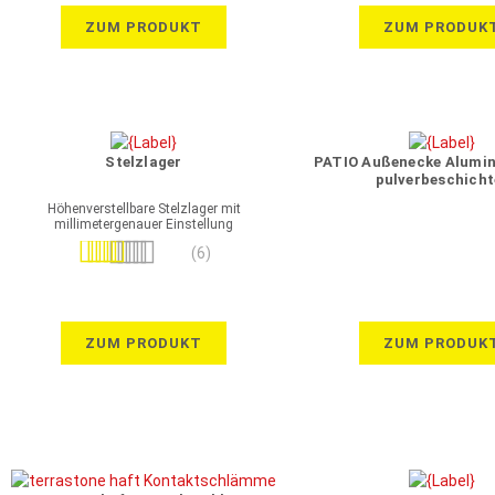
ZUM PRODUKT
ZUM PRODUK
Stelzlager
PATIO Außenecke Alumi
pulverbeschicht
Höhenverstellbare Stelzlager mit
millimetergenauer Einstellung
Bewertung:
(6)
100%
ZUM PRODUKT
ZUM PRODUK