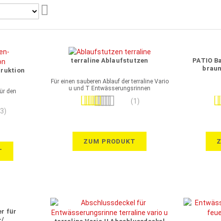
Aufsteigend
sortieren
terraline Ablaufstutzen
PATIO B
braun
ruktion
Für einen sauberen Ablauf der terraline Vario
u und T Entwässerungsrinnen
ür den
Bewertung:
Be
(1)
100%
(3)
ZUM PRODUKT
T
er für
-/