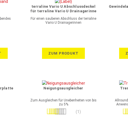
terraline Vario U Abschlussdeckel
Gewindela
für terraline Vario U Drainagerinne
Edelstahl V2A
ebendes
Für einen sauberen Abschluss der terraline
Vario U Drainagerinnen
T
ZUM PRODUKT
rplatte
Neigungsausgleicher
Tren
Zum Ausgleichen für Unebenheiten von bis
Allrounde
zu 5%
Anwend
Gramma
Bewertung:
Bew
(1)
100%