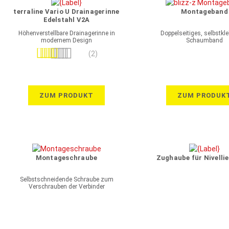
terraline Vario U Drainagerinne
Montageband
Edelstahl V2A
Höhenverstellbare Drainagerinne in
Doppelseitiges, selbstkl
modernem Design
Schaumband
Bewertung:
(2)
100%
ZUM PRODUKT
ZUM PRODUK
Montageschraube
Zughaube für Nivellie
Selbstschneidende Schraube zum
Verschrauben der Verbinder