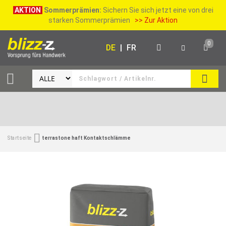
AKTION
Sommerprämien:
Sichern Sie sich jetzt eine von drei
starken Sommerprämien
>> Zur Aktion
0
DE
|
FR
SUCH
Startseite
terrastone haft Kontaktschlämme