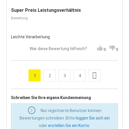
Super Preis Leistungsverhältnis
Bewertung
Leichte Verarbeitung
War diese Bewertung hilfreich?
0
0
Seite
Weiter
1
2
3
4
Sie lesen gerade die Seite
Seite
Seite
Seite
Seite
Schreiben Sie Ihre eigene Kundenmeinung
Nur registrierte Benutzer können
Bewertungen schreiben. Bitte
loggen Sie sich ein
oder
erstellen Sie ein Konto
.