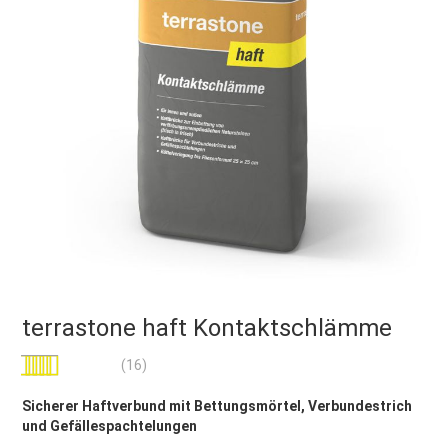
terrastone haft Kontaktschlämme
Bewertung:
(16)
100
100
% of
Sicherer Haftverbund mit Bettungsmörtel, Verbundestrich
und Gefällespachtelungen