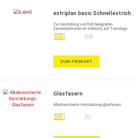
estriplan basic Schnellestrich
Zur Herstellung von früh belegreifen
Zementestrichen im Verbund, auf Trennlage
oder Dämmung
Bewertung:
(10)
100%
ZUM PRODUKT
Glasfasern
Alkaliresistente Verstärkungsglasfasern
Bewertung:
(1)
100%