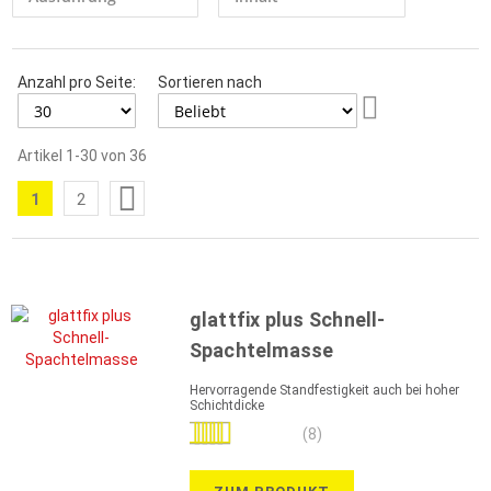
Anzahl pro Seite:
Sortieren nach
Aufsteigend
sortieren
Artikel
1
-
30
von
36
Seite
1
2
Sie
Seite
lesen
gerade
die
glattfix plus Schnell-
Seite
Spachtelmasse
Hervorragende Standfestigkeit auch bei hoher
Schichtdicke
Bewertung:
(8)
93%