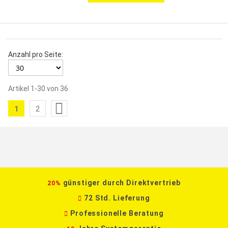
Anzahl pro Seite:
Artikel
1
-
30
von
36
Seite
1
2
Sie
Seite
lesen
gerade
die
Seite
günstiger durch Direktvertrieb
20%
72 Std. Lieferung
Professionelle Beratung