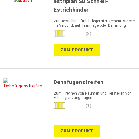
estriplan SB Schnell-
Estrichbinder
Zur Herstellung früh belegereifer Zementestriche
im Verbund, auf Trennlage oder Dämmung
Bewertung:
(8)
93%
ZUM PRODUKT
Dehnfugenstreifen
Zum Trennen von Räumen und Herstellen von
Feldbegrenzungsfugen
Bewertung:
(1)
100%
ZUM PRODUKT