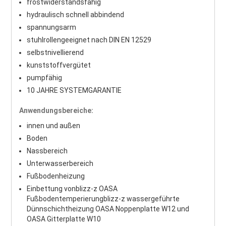
frostwiderstandsfähig
hydraulisch schnell abbindend
spannungsarm
stuhlrollengeeignet nach DIN EN 12529
selbstnivellierend
kunststoffvergütet
pumpfähig
10 JAHRE SYSTEMGARANTIE
Anwendungsbereiche:
innen und außen
Boden
Nassbereich
Unterwasserbereich
Fußbodenheizung
Einbettung von
blizz-z OASA
Fußbodentemperierung
blizz-z wassergeführte
Dünnschichtheizung OASA Noppenplatte W12 und
OASA Gitterplatte W10