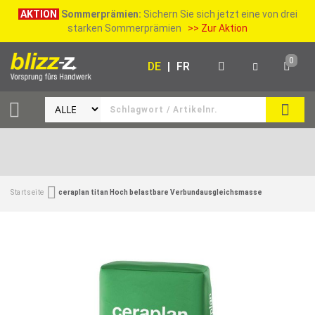
AKTION
Sommerprämien:
Sichern Sie sich jetzt eine von drei
starken Sommerprämien
>> Zur Aktion
0
DE
|
FR
SUCH
Startseite
ceraplan titan Hoch belastbare Verbundausgleichsmasse