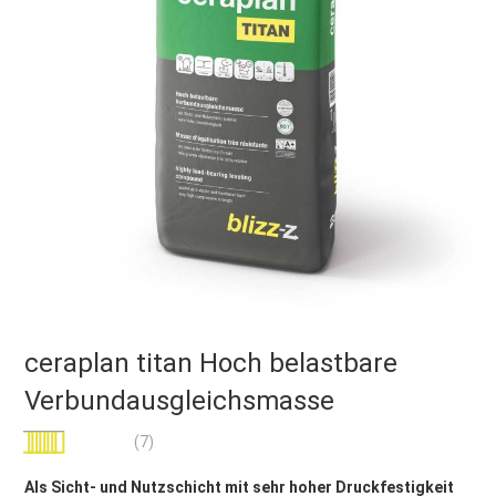
ceraplan titan Hoch belastbare
Verbundausgleichsmasse
Bewertung:
(7)
100
100
% of
Als Sicht- und Nutzschicht mit sehr hoher Druckfestigkeit