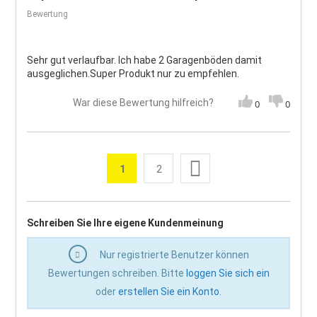
Bewertung
Sehr gut verlaufbar. Ich habe 2 Garagenböden damit
ausgeglichen.Super Produkt nur zu empfehlen.
War diese Bewertung hilfreich?
0
0
Seite
Weiter
1
2
Sie lesen gerade die Seite
Seite
Seite
Schreiben Sie Ihre eigene Kundenmeinung
Nur registrierte Benutzer können
Bewertungen schreiben. Bitte
loggen Sie sich ein
oder
erstellen Sie ein Konto
.