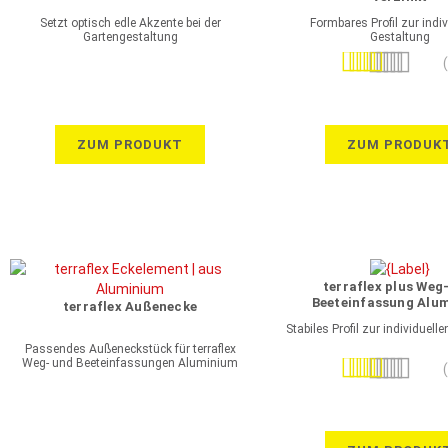
Setzt optisch edle Akzente bei der
Formbares Profil zur indiv
Gartengestaltung
Gestaltung
Bewertung:
100%
ZUM PRODUKT
ZUM PRODUK
terraflex plus Weg
Beeteinfassung Alu
terraflex Außenecke
Stabiles Profil zur individuell
Passendes Außeneckstück für terraflex
Weg- und Beeteinfassungen Aluminium
Bewertung:
93%