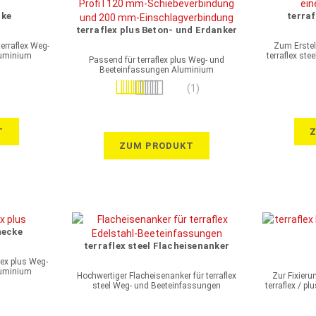
cke
terraf
terraflex plus Beton- und Erdanker
erraflex Weg-
Zum Erstel
luminium
terraflex st
Passend für terraflex plus Weg- und
Beeteinfassungen Aluminium
Bewertung:
(1)
100%
T
ZUM PRODUKT
necke
terraflex steel Flacheisenanker
lex plus Weg-
luminium
Hochwertiger Flacheisenanker für terraflex
Zur Fixieru
steel Weg- und Beeteinfassungen
terraflex / p