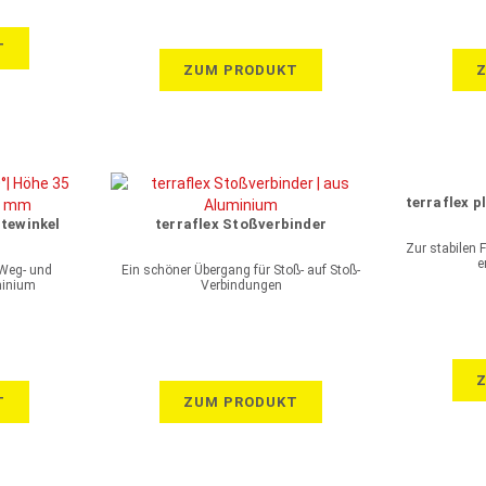
T
ZUM PRODUKT
terraflex 
ltewinkel
terraflex Stoßverbinder
Zur stabilen 
e
 Weg- und
Ein schöner Übergang für Stoß- auf Stoß-
minium
Verbindungen
T
ZUM PRODUKT