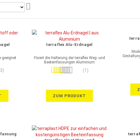
Aufsteigend
sortieren
terra
nagel
terraflex Alu-Erdnagel
Mode
Gestaltun
he geeignet
Fixiert die Halterung der terraflex Weg- und
Möglic
Beeteinfassungen Aluminium
Bewertung:
(3)
(1)
80%
T
ZUM PRODUKT
nfassung
terra