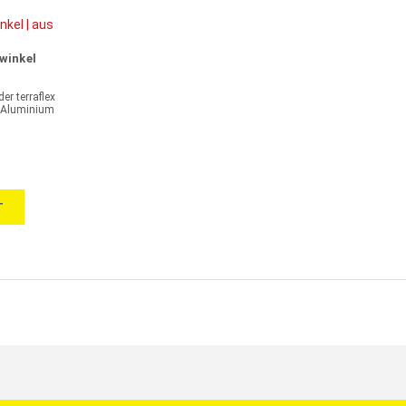
ewinkel
er terraflex
 Aluminium
T