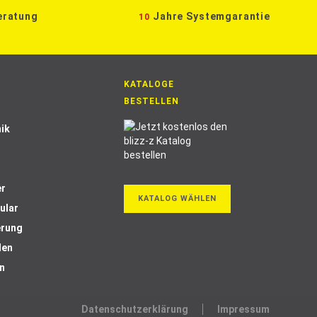
eratung
Jahre Systemgarantie
10
Seite
KATALOGE
BESTELLEN
ik
er
KATALOG WÄHLEN
ular
erung
len
n
Datenschutzerklärung
Impressum