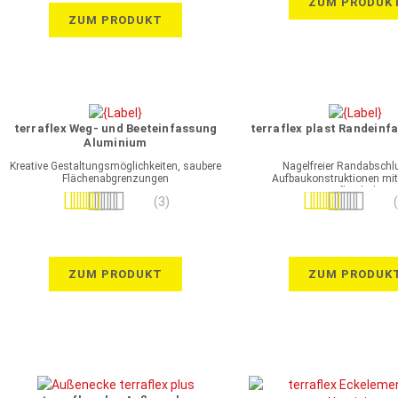
ZUM PRODUK
ZUM PRODUKT
terraflex Weg- und Beeteinfassung
terraflex plast Randein
Aluminium
Kreative Gestaltungsmöglichkeiten, saubere
Nagelfreier Randabschl
Flächenabgrenzungen
Aufbaukonstruktionen mit
Aufbauhöhe
Bewertung:
Bewertung:
(3)
100%
100%
ZUM PRODUKT
ZUM PRODUK