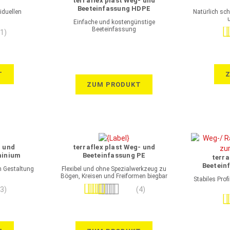
terraflex plast Weg- und
Beeteinfassung HDPE
iduellen
Natürlich sc
Einfache und kostengünstige
Beeteinfassung
Be
(1)
T
ZUM PRODUKT
- und
terraflex plast Weg- und
minium
Beeteinfassung PE
terra
Beetein
en Gestaltung
Flexibel und ohne Spezialwerkzeug zu
Bögen, Kreisen und Freiformen biegbar
Stabiles Prof
Bewertung:
(3)
(4)
Be
95%