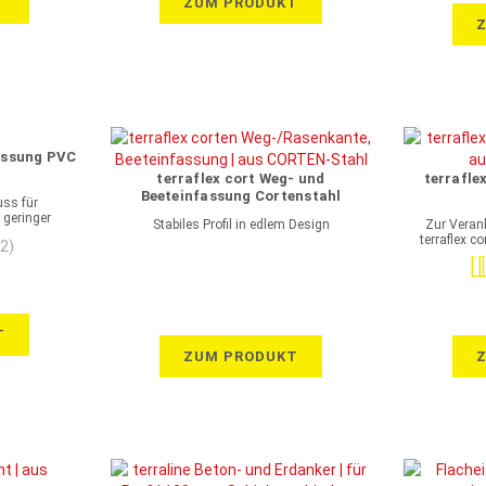
T
ZUM PRODUKT
fassung PVC
terraflex cort Weg- und
terrafle
Beeteinfassung Cortenstahl
uss für
 geringer
Stabiles Profil in edlem Design
Zur Veran
terraflex c
(2)
Be
T
ZUM PRODUKT