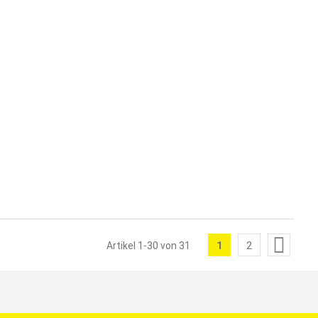
Seite
1
2
Artikel
1
-
30
von
31
Sie
Seite
lesen
gerade
die