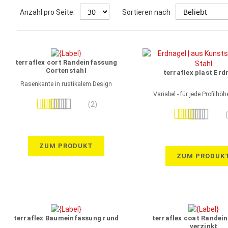
Anzahl pro Seite:
Sortieren nach
terraflex cort Randeinfassung
Cortenstahl
terraflex plast Erd
Rasenkante in rustikalem Design
Variabel - für jede Profilhö
Bewertung:
(2)
Bewertung:
80%
100%
ZUM PRODUKT
ZUM PRODUK
terraflex Baumeinfassung rund
terraflex coat Randei
verzinkt