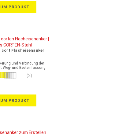
ZUM PRODUKT
x cort Flacheisenanker
kerung und Verbindung der
ort Weg- und Beeteinfassung
Cortenstahl
wertung:
(2)
100%
ZUM PRODUKT