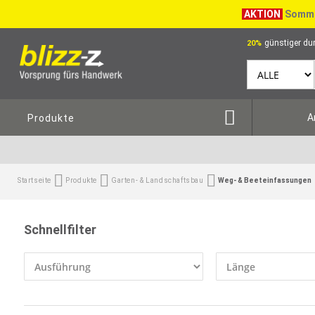
AKTION
Somme
günstiger dur
20%
A
Produkte
Startseite
Produkte
Garten- & Landschaftsbau
Weg- & Beeteinfassungen
Schnellfilter