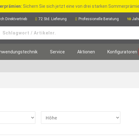
rprämien:
Sichern Sie sich jetzt eine von drei starken Sommerpräm
ch Direktvertrieb
72 Std. Lieferung
Professionelle Beratung
Jah
10
nwendungstechnik
Service
Aktionen
Konfiguratoren