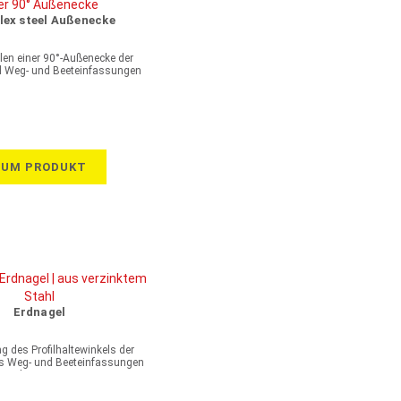
lex steel Außenecke
len einer 90°-Außenecke der
eel Weg- und Beeteinfassungen
ZUM PRODUKT
Erdnagel
ng des Profilhaltewinkels der
lus Weg- und Beeteinfassungen
Aluminium