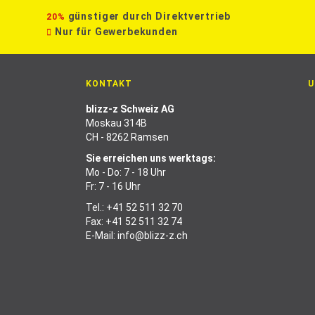
günstiger durch Direktvertrieb
20%
Nur für Gewerbekunden
KONTAKT
U
blizz-z Schweiz AG
Moskau 314B
CH - 8262 Ramsen
Sie erreichen uns werktags:
Mo - Do: 7 - 18 Uhr
Fr: 7 - 16 Uhr
Tel.:
+41 52 511 32 70
Fax: +41 52 511 32 74
E-Mail:
info@blizz-z.ch