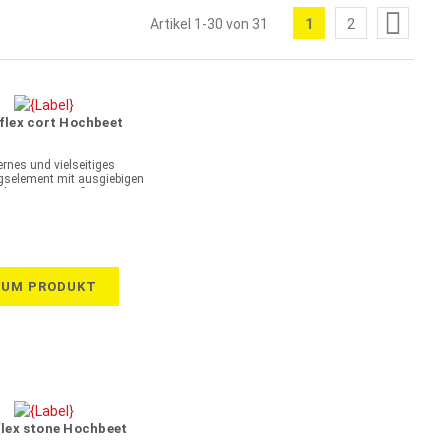
Seite
1
2
Artikel
1
-
30
von
31
Sie
Seite
lesen
gerade
die
flex cort Hochbeet
Seite
rnes und vielseitiges
gselement mit ausgiebigen
hkeiten zur Bepflanzung
ZUM PRODUKT
flex stone Hochbeet