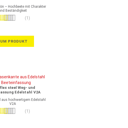
hön – Hochbeete mit Charakter
und Beständigkeit
wertung:
(1)
80%
ZUM PRODUKT
flex steel Weg- und
fassung Edelstahl V2A
il aus hochwertigem Edelstahl
V2A
wertung:
(1)
100%