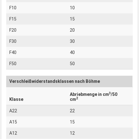
F10
10
F15
15
F20
20
F30
30
F40
40
F50
50
Verschleißwiderstandsklassen nach Böhme
3
Abriebmenge in cm
/50
2
Klasse
cm
A22
22
A15
15
A12
12