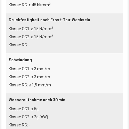
2
≥ 45 N/mm
Druckfestigkeit nach Frost-Tau-Wechseln
2
≥ 15 N/mm
2
≥ 15 N/mm
-
Schwindung
≤ 3 mm/m
≤ 3 mm/m
≤ 1,5 mm/m
Wasseraufnahme nach 30 min
≤ 5g
≤ 2g (=W)
-