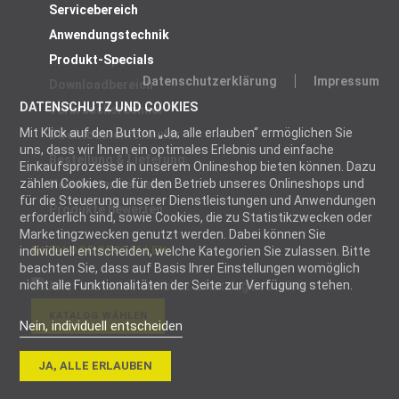
Servicebereich
Anwendungstechnik
Produkt-Specials
Datenschutzerklärung
Impressum
Downloadbereich
DATENSCHUTZ UND COOKIES
Verbrauchsrechner
Mit Klick auf den Button „Ja, alle erlauben“ ermöglichen Sie
Direktbestellformular
uns, dass wir Ihnen ein optimales Erlebnis und einfache
Bestellung & Lieferung
Einkaufsprozesse in unserem Onlineshop bieten können. Dazu
zählen Cookies, die für den Betrieb unseres Onlineshops und
Newsletter bestellen
für die Steuerung unserer Dienstleistungen und Anwendungen
Produkte bewerten
erforderlich sind, sowie Cookies, die zu Statistikzwecken oder
Marketingzwecken genutzt werden. Dabei können Sie
KATALOGE BESTELLEN
individuell entscheiden, welche Kategorien Sie zulassen. Bitte
beachten Sie, dass auf Basis Ihrer Einstellungen womöglich
nicht alle Funktionalitäten der Seite zur Verfügung stehen.
KATALOG WÄHLEN
Nein, individuell entscheiden
Notwendig
JA, ALLE ERLAUBEN
Notwendige