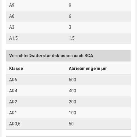
A9
9
A6
6
A3
3
A1,5
1,5
Verschleißwiderstandsklassen nach BCA
Klasse
Abriebmenge in µm
AR6
600
AR4
400
AR2
200
AR1
100
AR0,5
50