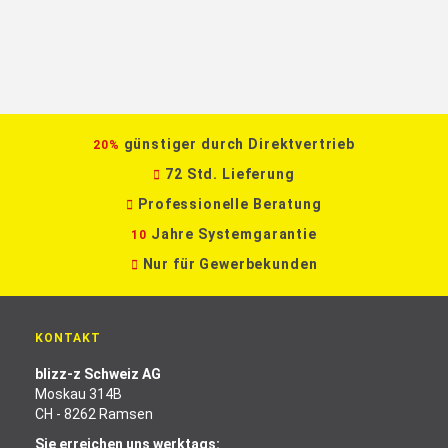
günstiger durch Direktvertrieb
20%
72 Std. Lieferung
Professionelle Beratung
Jahre Systemgarantie
10
Nur für Gewerbekunden
KONTAKT
blizz-z Schweiz AG
Moskau 314B
CH - 8262 Ramsen
Sie erreichen uns werktags: