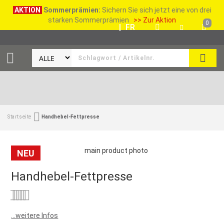
AKTION
Sommerprämien:
Sichern Sie sich jetzt eine von drei
starken Sommerprämien
>> Zur Aktion
0
DE
|
FR
SUCH
Startseite
Handhebel-Fettpresse
NEU
Handhebel-Fettpresse
Bewertung:
0
100
% of
...weitere Infos