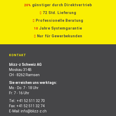
günstiger durch Direktvertrieb
20%
72 Std. Lieferung
Professionelle Beratung
Jahre Systemgarantie
10
Nur für Gewerbekunden
KONTAKT
blizz-z Schweiz AG
Moskau 314B
CH - 8262 Ramsen
Sie erreichen uns werktags:
Mo - Do: 7 - 18 Uhr
Fr: 7 - 16 Uhr
Tel.:
+41 52 511 32 70
Fax: +41 52 511 32 74
E-Mail:
info@blizz-z.ch