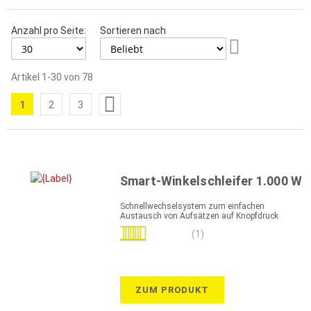
Anzahl pro Seite:
Sortieren nach
Aufsteigend
sortieren
Artikel
1
-
30
von
78
Seite
1
2
3
Sie
Seite
Seite
lesen
gerade
die
Smart-Winkelschleifer 1.000 W
Seite
Schnellwechselsystem zum einfachen
Austausch von Aufsätzen auf Knopfdruck
Bewertung:
(1)
100%
ZUM PRODUKT