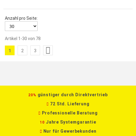
Anzahl pro Seite:
Artikel
1
-
30
von
78
Seite
1
2
3
Sie
Seite
Seite
lesen
gerade
die
Seite
günstiger durch Direktvertrieb
20%
72 Std. Lieferung
Professionelle Beratung
Jahre Systemgarantie
10
Nur für Gewerbekunden