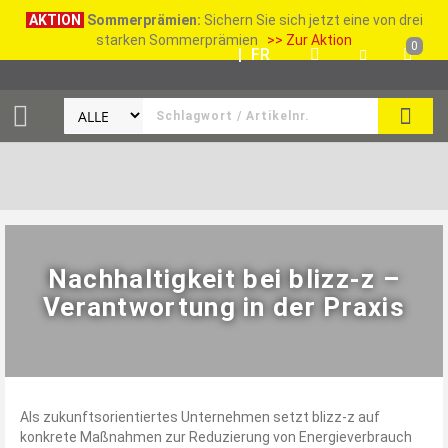
AKTION
Sommerprämien:
Sichern Sie sich jetzt eine von drei
starken Sommerprämien
>> Zur Aktion
0
DE
|
FR
SUCH
Nachhaltigkeit bei blizz-z –
Verantwortung in der Praxis
Als zukunftsorientiertes Unternehmen setzt blizz-z auf
konkrete Maßnahmen zur Reduzierung von Energieverbrauch