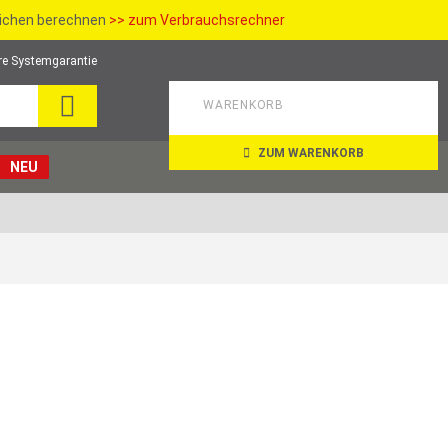
richen berechnen
>> zum Verbrauchsrechner
re Systemgarantie
SUCHE
WARENKORB
ZUM WARENKORB
NEU