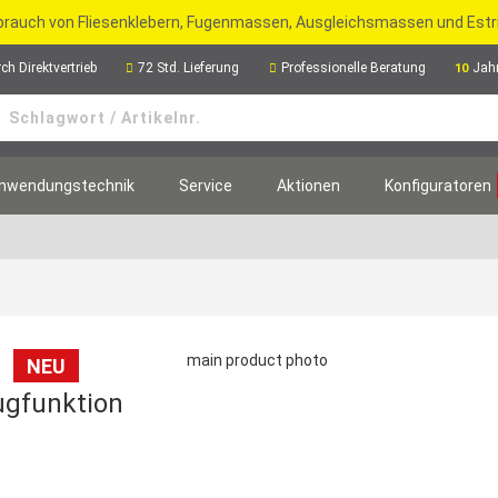
rbrauch von Fliesenklebern, Fugenmassen, Ausgleichsmassen und Est
ch Direktvertrieb
72 Std. Lieferung
Professionelle Beratung
Jah
10
nwendungstechnik
Service
Aktionen
Konfiguratoren
NEU
ugfunktion