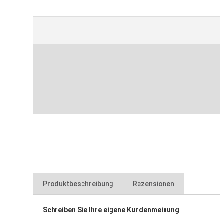
Produktbeschreibung
Rezensionen
Schreiben Sie Ihre eigene Kundenmeinung
zum ergonomischen Verlegen und Tragen von großfor