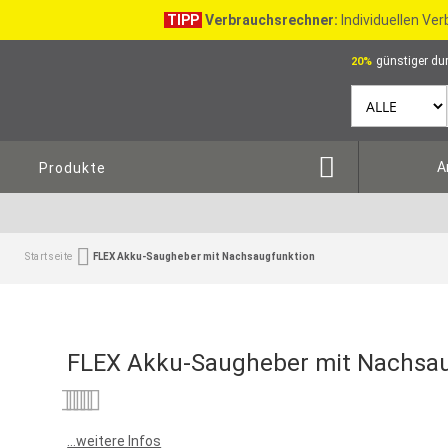
TIPP
Verbrauchsrechner:
Individuellen Ve
günstiger dur
20%
A
Produkte
Startseite
FLEX Akku-Saugheber mit Nachsaugfunktion
FLEX Akku-Saugheber mit Nachsa
Bewertung:
0
100
% of
...weitere Infos