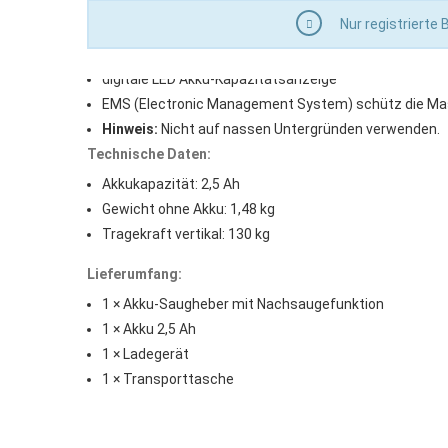
für glatte, raue und halbporöse Oberflächen
Nur registrierte
mit automatischer Nachsaugefunktion
stoppt automatisch bei maximalem Vakuum
digitale LED Akku-Kapazitätsanzeige
EMS (Electronic Management System) schütz die Masch
Hinweis:
Nicht auf nassen Untergründen verwenden.
Technische Daten:
Akkukapazität: 2,5 Ah
Gewicht ohne Akku: 1,48 kg
Tragekraft vertikal: 130 kg
Lieferumfang:
1 × Akku-Saugheber mit Nachsaugefunktion
1 × Akku 2,5 Ah
1 × Ladegerät
1 × Transporttasche