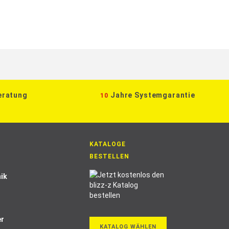
eratung
Jahre Systemgarantie
10
KATALOGE
BESTELLEN
ik
er
KATALOG WÄHLEN