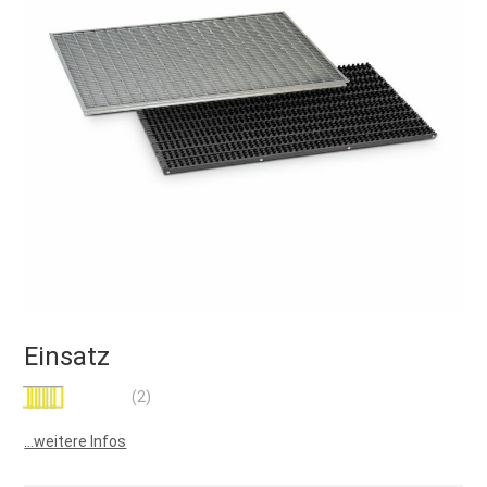
Einsatz
Bewertung:
(2)
70
100
% of
...weitere Infos