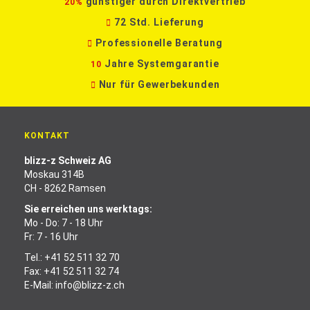
günstiger durch Direktvertrieb
20%
72 Std. Lieferung
Professionelle Beratung
Jahre Systemgarantie
10
Nur für Gewerbekunden
KONTAKT
blizz-z Schweiz AG
Moskau 314B
CH - 8262 Ramsen
Sie erreichen uns werktags:
Mo - Do: 7 - 18 Uhr
Fr: 7 - 16 Uhr
Tel.:
+41 52 511 32 70
Fax: +41 52 511 32 74
E-Mail:
info@blizz-z.ch