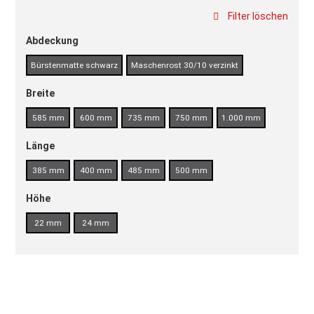
Filter löschen
Abdeckung
Bürstenmatte schwarz
Maschenrost 30/10 verzinkt
Breite
585 mm
600 mm
735 mm
750 mm
1.000 mm
Länge
385 mm
400 mm
485 mm
500 mm
Höhe
22 mm
24 mm