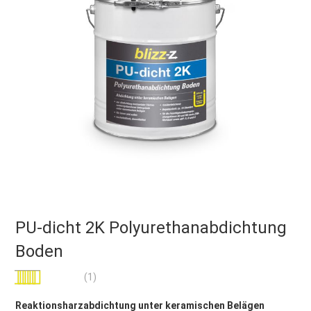
PU-dicht 2K Polyurethanabdichtung
Boden
Bewertung:
(1)
100
100
% of
Reaktionsharzabdichtung unter keramischen Belägen