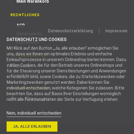
Mein Warenkorb
RECHTLICHES
AGB
Datenschutzerklärung
Impressum
Datenschutz
DATENSCHUTZ UND COOKIES
Impressum
Mit Klick auf den Button „Ja, alle erlauben“ ermöglichen Sie
uns, dass wir Ihnen ein optimales Erlebnis und einfache
ZAHLUNGSARTEN
Einkaufsprozesse in unserem Onlineshop bieten können. Dazu
zählen Cookies, die für den Betrieb unseres Onlineshops und
Rechnung
für die Steuerung unserer Dienstleistungen und Anwendungen
Vorauskasse
erforderlich sind, sowie Cookies, die zu Statistikzwecken oder
Marketingzwecken genutzt werden. Dabei können Sie
individuell entscheiden, welche Kategorien Sie zulassen. Bitte
WIR VERSENDEN MIT
beachten Sie, dass auf Basis Ihrer Einstellungen womöglich
nicht alle Funktionalitäten der Seite zur Verfügung stehen.
Nein, individuell entscheiden
Notwendig
JA, ALLE ERLAUBEN
Notwendige
© 2026 blizz-z Schweiz AG. All Rights Reserved.