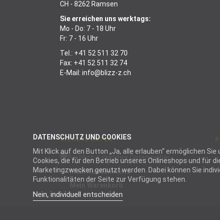
CH - 8262 Ramsen
Sie erreichen uns werktags:
Mo - Do: 7 - 18 Uhr
Fr: 7 - 16 Uhr
Tel.:
+41 52 511 32 70
Fax: +41 52 511 32 74
E-Mail:
info@blizz-z.ch
DATENSCHUTZ UND COOKIES
SICHERE DATEN
R
Mit Klick auf den Button „Ja, alle erlauben“ ermöglichen S
Cookies, die für den Betrieb unseres Onlineshops und für 
Marketingzwecken genutzt werden. Dabei können Sie individu
Mein Kundenkonto
Funktionalitäten der Seite zur Verfügung stehen.
Mein Warenkorb
Nein, individuell entscheiden