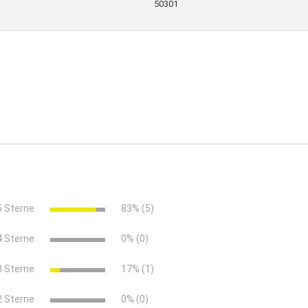
50301
)
00)
5 Sterne
83% (5)
. 1202)
44)
4 Sterne
0% (0)
3 Sterne
17% (1)
2 Sterne
0% (0)