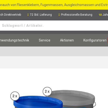
rbrauch von Fliesenklebern, Fugenmassen, Ausgleichsmassen und Est
ch Direktvertrieb
72 Std. Lieferung
Professionelle Beratung
Jah
10
nwendungstechnik
Service
Aktionen
Konfiguratoren