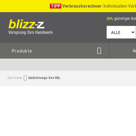
TIPP
Verbrauchsrechner:
Individuellen Ve
günstiger dur
20%
A
Produkte
Startseite
Abdichtungs-Set XXL