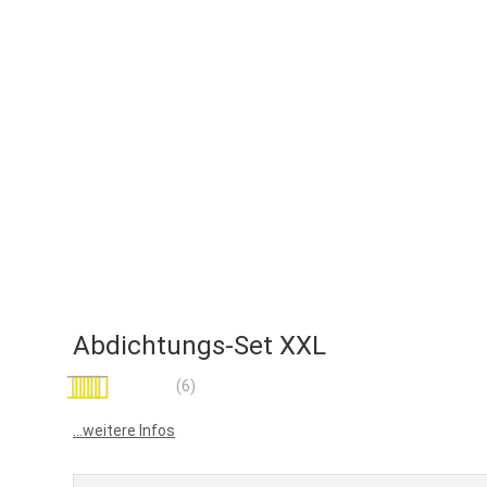
Abdichtungs-Set XXL
Bewertung:
(6)
93
100
% of
...weitere Infos