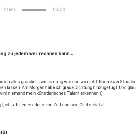
x
1 Stern
0% (0)
ng zu jedem wer rechnen kann...
e ich alles grundiert, wo es nötig war und wo nicht. Nach zwei Stunde
en lassen. Am Morgen habe ich graue Dichtung hinzugefügt. Und glaube
wird niemand mein künstlerisches Talent erkennen )).
t, ich rate jedem, der seine Zeit und sein Geld schätzt
ität