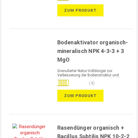
87%
ZUM PRODUKT
Bodenaktivator organisch-
mineralisch NPK 4-3-3 + 3
MgO
Granulierter Natur-Volldünger zur
Verbesserung der Bodenstruktur und
Aktivierung des Bodenlebens – für alle
Bewertung:
(4)
Bodenarten geeignet
100%
ZUM PRODUKT
Rasendünger organisch +
Bacillus Subtilis NPK 10-2-2