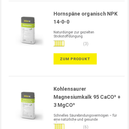
Hornspäne organisch NPK
14-0-0
Naturdünger zur gezielten
Stickstoffdüngung
Bewertung:
(3)
100%
ZUM PRODUKT
Kohlensaurer
Magnesiumkalk 95 CaCO³ +
3 MgCO³
Schnelles Säurebindungsvermögen – für
eine natürliche und gesunde
Pflanzenernährung
Bewertung:
(6)