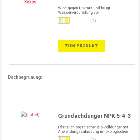
Wirkt gegen Unkraut und beugt
Wasserverdunstung vor
Bewertung:
(1)
100%
ZUM PRODUKT
Dachbegrünung:
Gründachdünger NPK 5-4-3
Pflanzlich organischer Bio-Volldünger mit
Anwendungszulassung im ökologischen
Anbau gemäß EU-Bioverordnung 834/2007
Bewertung:
(1)