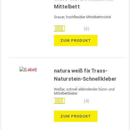
Mittelbett
Grauer, hochflexibler Mittelbettmörtel
Bewertung:
(6)
97%
ZUM PRODUKT
natura weiß fix Trass-
Naturstein-Schnellkleber
Weißer, schnell abbindender Dünn- und
Mittelbettkleber
Bewertung:
(4)
100%
ZUM PRODUKT