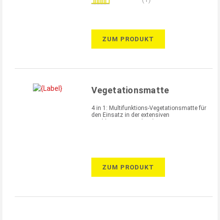
100%
ZUM PRODUKT
Vegetationsmatte
4 in 1: Multifunktions-Vegetationsmatte für
den Einsatz in der extensiven
Dachbegrünung - als Filter-,
Wasserspeicher-und Schutzschicht sowie
Nährstoffspeicher
ZUM PRODUKT