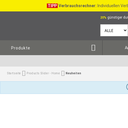
TIPP
Verbrauchsrechner:
Individuellen Ve
günstiger dur
20%
A
Produkte
Startseite
Products Slider - Home
Neuheiten