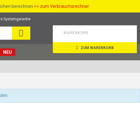
richen berechnen
>> zum Verbrauchsrechner
re Systemgarantie
SUCHE
WARENKORB
ZUM WARENKORB
NEU
nden.