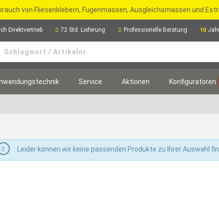
rbrauch von Fliesenklebern, Fugenmassen, Ausgleichsmassen und Est
ch Direktvertrieb
72 Std. Lieferung
Professionelle Beratung
Jah
10
nwendungstechnik
Service
Aktionen
Konfiguratoren
Leider können wir keine passenden Produkte zu Ihrer Auswahl fi