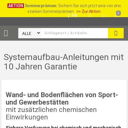
AKTION
Sommerprämien:
Sichern Sie sich jetzt eine von drei
starken Sommerprämien
>> Zur Aktion
0
DE
|
FR
SUCH
Systemaufbau-Anleitungen mit
10 Jahren Garantie
Wand- und Bodenflächen von Sport-
und Gewerbestätten
mit zusätzlichen chemischen
Einwirkungen
Sichere Verfugung bei chemisch und mechanisch