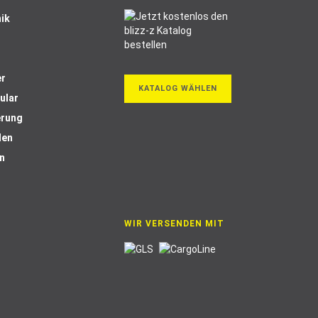
ik
er
KATALOG WÄHLEN
ular
erung
len
n
WIR VERSENDEN MIT