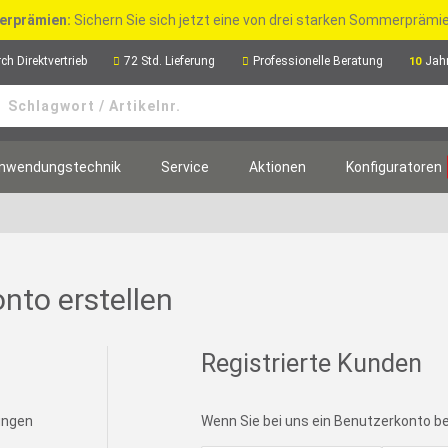
rprämien:
Sichern Sie sich jetzt eine von drei starken Sommerpräm
ch Direktvertrieb
72 Std. Lieferung
Professionelle Beratung
Jah
10
nwendungstechnik
Service
Aktionen
Konfiguratoren
nto erstellen
Registrierte Kunden
lungen
Wenn Sie bei uns ein Benutzerkonto bes