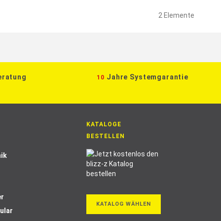
2
Elemente
eratung
Jahre Systemgarantie
10
KATALOGE
BESTELLEN
ik
er
KATALOG WÄHLEN
ular