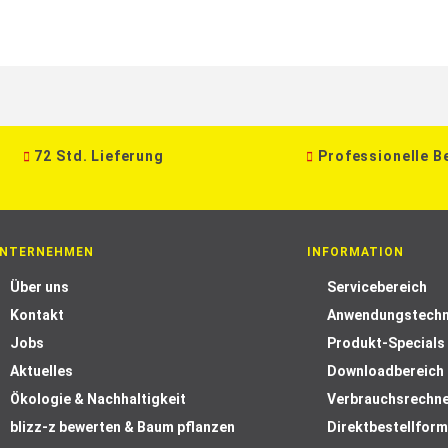
72 Std. Lieferung
Professionelle B
NTERNEHMEN
INFORMATION
Über uns
Servicebereich
Kontakt
Anwendungstechn
Jobs
Produkt-Specials
Aktuelles
Downloadbereich
Ökologie & Nachhaltigkeit
Verbrauchsrechn
blizz-z bewerten & Baum pflanzen
Direktbestellform