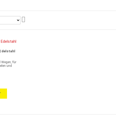
Aufsteigend
sortieren
Edelstahl
 Wegen, für
ielen und
T