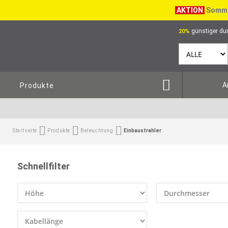
AKTION
Somme
günstiger dur
20%
A
Produkte
Startseite
Produkte
Beleuchtung
Einbaustrahler
Schnellfilter