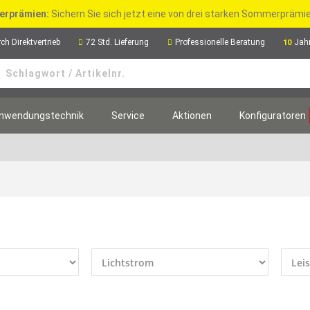
rprämien:
Sichern Sie sich jetzt eine von drei starken Sommerpräm
ch Direktvertrieb
72 Std. Lieferung
Professionelle Beratung
Jah
10
nwendungstechnik
Service
Aktionen
Konfiguratoren