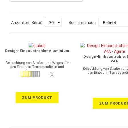
Anzahl pro Seite:
Sortieren nach
Design-Einbaustrahler Aluminium
Design-Einbaustrahler 
V4A
Beleuchtung von Straßen und Wegen, für
den Einbau in Terrassendielen und
Beleuchtung von Straßen und
Pflasterbettungen
den Einbau in Terrassend
Bewertung:
(2)
Pflasterbettungen
100%
ZUM PRODUKT
ZUM PRODUK