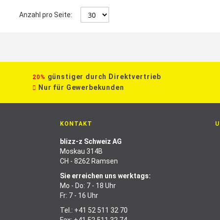
Anzahl pro Seite:
günstiger durch Direktvertrieb
20%
Nur für Gewerbekunden
KONTAKT
U
blizz-z Schweiz AG
Moskau 314B
CH - 8262 Ramsen
Sie erreichen uns werktags:
Mo - Do: 7 - 18 Uhr
Fr: 7 - 16 Uhr
Tel.:
+41 52 511 32 70