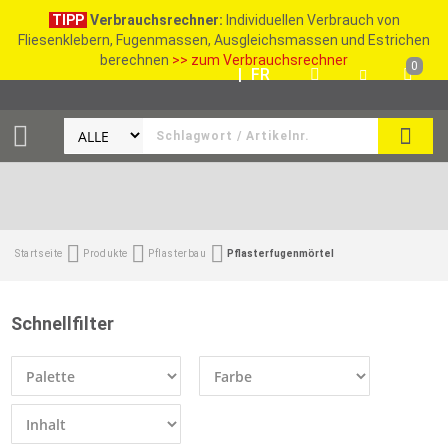
TIPP
Verbrauchsrechner:
Individuellen Verbrauch von
Fliesenklebern, Fugenmassen, Ausgleichsmassen und Estrichen
berechnen
>> zum Verbrauchsrechner
0
DE
|
FR
SUCH
Startseite
Produkte
Pflasterbau
Pflasterfugenmörtel
Schnellfilter