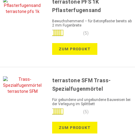
terrastone PFS 1K
Pflasterfugensand
Bewuchshemmend – für Betonpflaster bereits ab
2 mm Fugenbreite
Bewertung:
(5)
88%
ZUM PRODUKT
terrastone SFM Trass-
Spezialfugenmörtel
Für gebundene und ungebundene Bauweisen bei
der Verlegung im Splittbett
Bewertung:
(5)
100%
ZUM PRODUKT