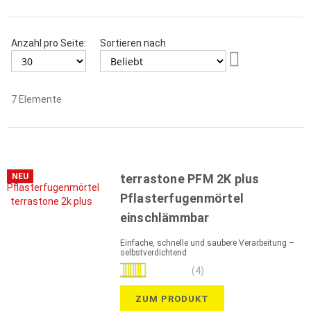
Anzahl pro Seite:
Sortieren nach
Aufsteigend
sortieren
7
Elemente
NEU
terrastone PFM 2K plus
Pflasterfugenmörtel
einschlämmbar
Einfache, schnelle und saubere Verarbeitung –
selbstverdichtend
Bewertung:
(4)
95%
ZUM PRODUKT