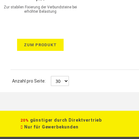
Zur stabilen Fixierung der Verbundsteine bei
erhöhter Belastung
ZUM PRODUKT
Anzahl pro Seite:
günstiger durch Direktvertrieb
20%
Nur für Gewerbekunden