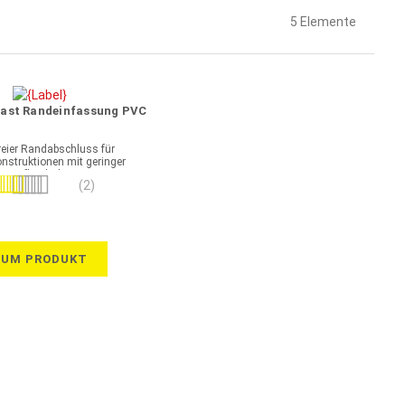
5
Elemente
plast Randeinfassung PVC
reier Randabschluss für
nstruktionen mit geringer
Aufbauhöhe
wertung:
(2)
100%
ZUM PRODUKT