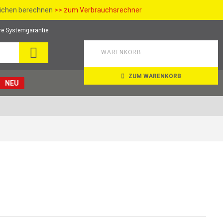
richen berechnen
>> zum Verbrauchsrechner
re Systemgarantie
SUCHE
WARENKORB
ZUM WARENKORB
NEU