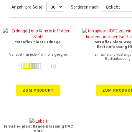
Anzahl pro Seite:
Sortieren nach
terraflex plast Erdnagel
terraflex plast Weg
Beeteinfassung 
Variabel - für jede Profilhöhe geeignet
Einfache und kostengü
Beeteinfassung
Bewertung:
(3)
100%
ZUM PRODUKT
ZUM PRODUK
terraflex plast Randeinfassung PVC
plus