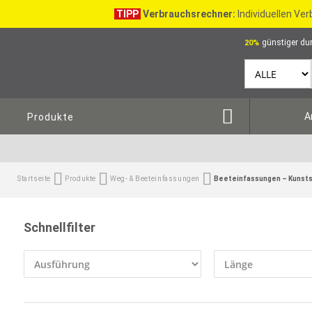
TIPP
Verbrauchsrechner:
Individuellen Ve
günstiger dur
20%
A
Produkte
Startseite
Produkte
Weg- & Beeteinfassungen
Beeteinfassungen – Kunst
Schnellfilter