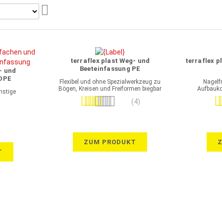
Aufsteigend
sortieren
terraflex plast Weg- und
terraflex 
Beeteinfassung PE
- und
HDPE
Flexibel und ohne Spezialwerkzeug zu
Nagelf
Bögen, Kreisen und Freiformen biegbar
Aufbauko
nstige
Bewertung:
Be
(4)
95%
ZUM PRODUKT
T