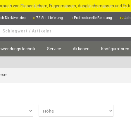
rbrauch von Fliesenklebern, Fugenmassen, Ausgleichsmassen und Est
ch Direktvertrieb
72 Std. Lieferung
Professionelle Beratung
Jah
10
nwendungstechnik
Service
Aktionen
Konfiguratoren
stoff