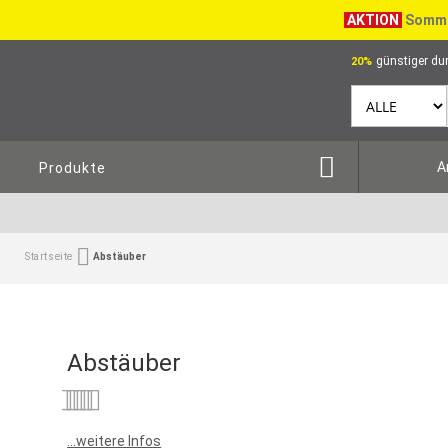
AKTION
Somme
günstiger dur
20%
A
Produkte
Startseite
Abstäuber
Abstäuber
Bewertung:
0
100
% of
...weitere Infos