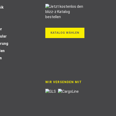
ik
er
KATALOG WÄHLEN
ular
erung
len
n
WIR VERSENDEN MIT