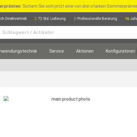
rprämien:
Sichern Sie sich jetzt eine von drei starken Sommerpräm
ch Direktvertrieb
72 Std. Lieferung
Professionelle Beratung
Jah
10
nwendungstechnik
Service
Aktionen
Konfiguratoren