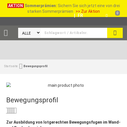
AKTION
Sommerprämien:
Sichern Sie sich jetzt eine von drei
starken Sommerprämien
>> Zur Aktion
0
DE
|
FR
SUCH
Startseite
Bewegungsprofil
Bewegungsprofil
Bewertung:
0
100
% of
Zur Ausbildung von lotgerechten Bewegungsfugen im Wand-