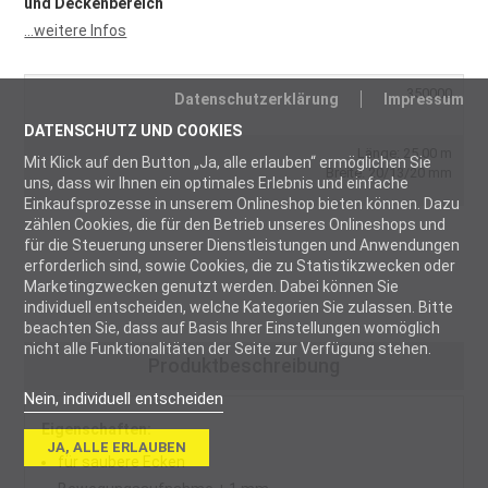
und Deckenbereich
...weitere Infos
350000
Datenschutzerklärung
Impressum
DATENSCHUTZ UND COOKIES
Länge: 25,00 m
Mit Klick auf den Button „Ja, alle erlauben“ ermöglichen Sie
Breite: 20/13/20 mm
uns, dass wir Ihnen ein optimales Erlebnis und einfache
Einkaufsprozesse in unserem Onlineshop bieten können. Dazu
zählen Cookies, die für den Betrieb unseres Onlineshops und
für die Steuerung unserer Dienstleistungen und Anwendungen
erforderlich sind, sowie Cookies, die zu Statistikzwecken oder
Marketingzwecken genutzt werden. Dabei können Sie
individuell entscheiden, welche Kategorien Sie zulassen. Bitte
beachten Sie, dass auf Basis Ihrer Einstellungen womöglich
nicht alle Funktionalitäten der Seite zur Verfügung stehen.
Produktbeschreibung
Nein, individuell entscheiden
Eigenschaften:
Notwendig
JA, ALLE ERLAUBEN
für saubere Ecken
Notwendige