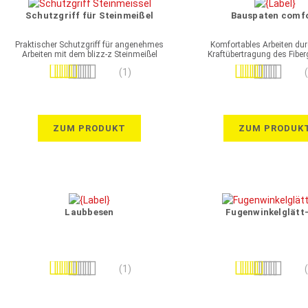
Schutzgriff für Steinmeißel
Bauspaten comf
Praktischer Schutzgriff für angenehmes
Komfortables Arbeiten dur
Arbeiten mit dem blizz-z Steinmeißel
Kraftübertragung des Fiber
Bewertung:
Bewertung:
(1)
100%
100%
ZUM PRODUKT
ZUM PRODUK
Laubbesen
Fugenwinkelglätt
Bewertung:
Bewertung:
(1)
100%
100%