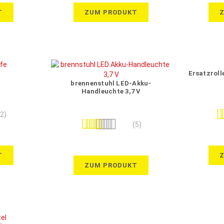
T
ZUM PRODUKT
Ersatzroll
brennenstuhl LED-Akku-
Handleuchte 3,7 V
Be
(2)
Bewertung:
(5)
100%
T
ZUM PRODUKT