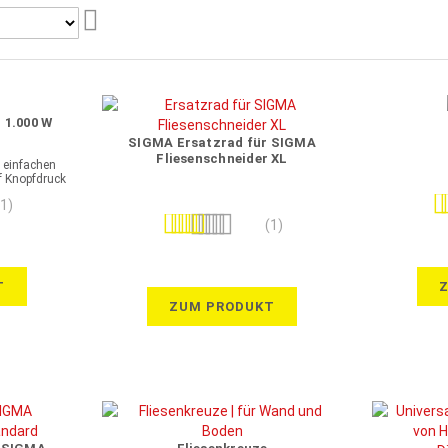
Aufsteigend
sortieren
 1.000 W
SIGMA Ersatzrad für SIGMA
Fliesenschneider XL
 einfachen
 Knopfdruck
Be
(1)
Bewertung:
(1)
100%
T
ZUM PRODUKT