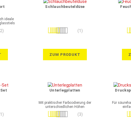
ort
Schlauchbeuteldüse
Feuc
ch ideale
glasstiels
Bewertung:
Be
(2)
(1)
100%
T
ZUM PRODUKT
-Set
Unterlegplatten
Drucksp
Mit praktischer Farbcodierung der
Für säurehal
unterschiedlichen Höhen
einf
Bewertung:
Be
(1)
(3)
100%