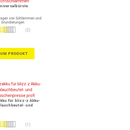
niversalbürste
ragen von Schlämmen und
Grundierungen
wertung:
(2)
70%
ZUM PRODUKT
kku für blizz-z Akku-
lauchbeutel- und
henpresse profi 7,2 V
wertung:
(1)
100%