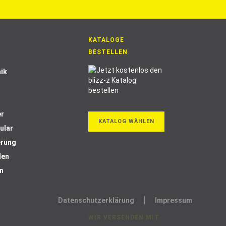
KATALOGE
BESTELLEN
ik
er
KATALOG WÄHLEN
ular
erung
len
n
Datenschutzerklärung
Impressum
WIR VERSENDEN MIT