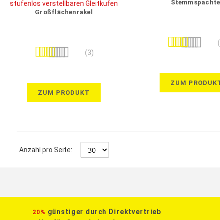
Stemmspachte
Großflächenrakel
Bewertung:
Bewertung:
100%
(3)
87%
ZUM PRODUK
ZUM PRODUKT
Anzahl pro Seite:
günstiger durch Direktvertrieb
20%