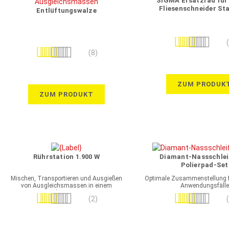
SIGMA Ersatzrad fü
Fliesenschneider St
Entlüftungswalze
Bewertung:
Bewertung:
100%
(8)
93%
ZUM PRODUK
ZUM PRODUKT
Rührstation 1.900 W
Diamant-Nassschlei
Polierpad-Set
Mischen, Transportieren und Ausgießen
Optimale Zusammenstellung f
von Ausgleichsmassen in einem
Anwendungsfälle
Arbeitsgang
Bewertung:
Bewertung:
(2)
90%
80%