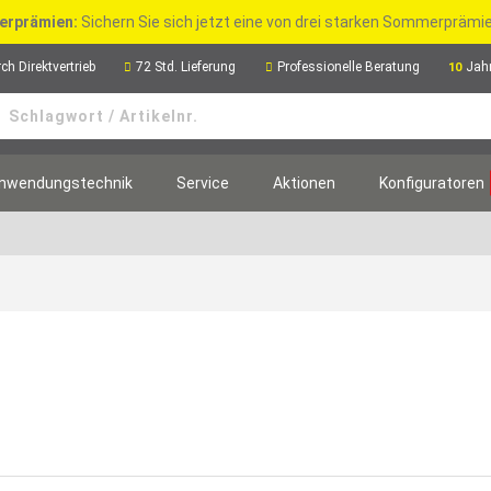
rprämien:
Sichern Sie sich jetzt eine von drei starken Sommerpräm
ch Direktvertrieb
72 Std. Lieferung
Professionelle Beratung
Jah
10
nwendungstechnik
Service
Aktionen
Konfiguratoren