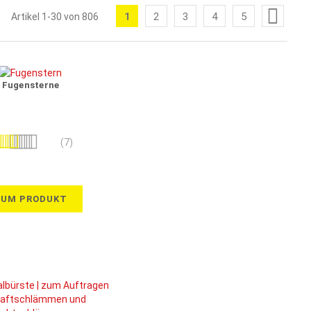
Seite
1
2
3
4
5
Artikel
1
-
30
von
806
Sie
Seite
Seite
Seite
Seite
lesen
gerade
die
Fugensterne
Seite
wertung:
(7)
100%
ZUM PRODUKT