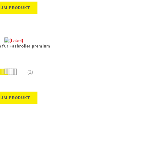
ZUM PRODUKT
e für Farbroller premium
wertung:
(2)
80%
ZUM PRODUKT