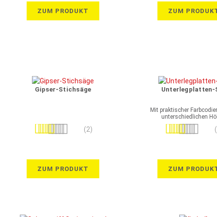
ZUM PRODUKT
ZUM PRODUK
Gipser-Stichsäge
Unterlegplatten-
Mit praktischer Farbcodie
unterschiedlichen H
Bewertung:
Bewertung:
(2)
90%
100%
ZUM PRODUKT
ZUM PRODUK