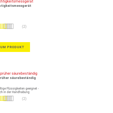
htigkeitsmessgerät
wertung:
(2)
100%
ZUM PRODUKT
rüher säurebeständig
tige Flüssigkeiten geeignet -
ach in der Handhabung
wertung:
(2)
100%