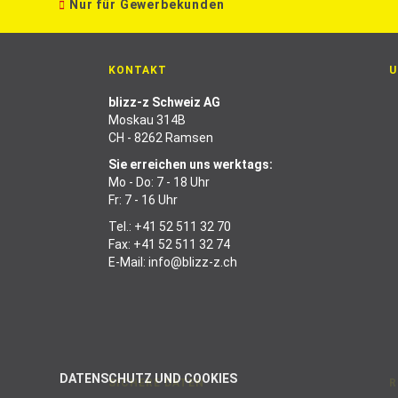
Nur für Gewerbekunden
KONTAKT
U
blizz-z Schweiz AG
Moskau 314B
CH - 8262 Ramsen
Sie erreichen uns werktags:
Mo - Do: 7 - 18 Uhr
Fr: 7 - 16 Uhr
Tel.:
+41 52 511 32 70
Fax: +41 52 511 32 74
E-Mail:
info@blizz-z.ch
DATENSCHUTZ UND COOKIES
SICHERE DATEN
R