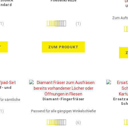
r SIGMA
Fliesenkreuze
andard
U
Zum Auft
Bewertung:
(1)
(1)
Be
100%
T
ZUM PRODUKT
f- und
Diamant-Fingerfräser
Ersatza
ür sämtliche
Sch
Kartusc
(1)
Passend für alle gängigen Winkelschleifer
Bewertung:
Be
(6)
100%