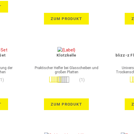
T
ZUM PRODUKT
Set
Klotzkelle
blizz-z 
rung der
Praktischer Helfer bei Glasscheiben und
Univers
öhen
großen Platten
Trockensch
Bewertung:
Be
(1)
(1)
100%
T
ZUM PRODUKT