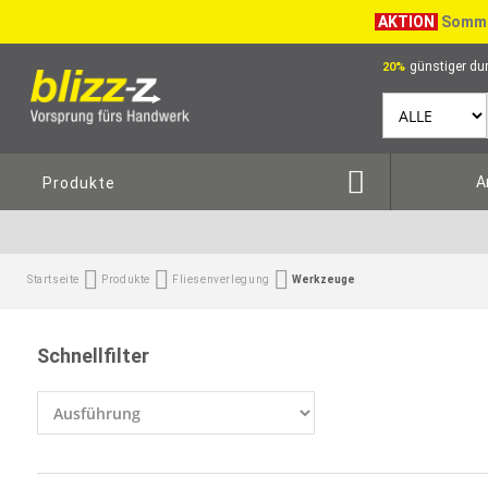
AKTION
Somme
günstiger dur
20%
A
Produkte
Startseite
Produkte
Fliesenverlegung
Werkzeuge
Schnellfilter