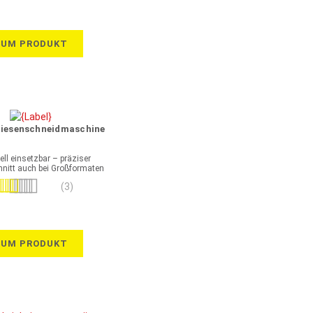
ZUM PRODUKT
Fliesenschneidmaschine
ell einsetzbar – präziser
nitt auch bei Großformaten
wertung:
(3)
93%
ZUM PRODUKT