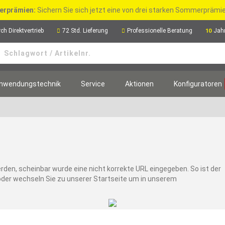
rprämien:
Sichern Sie sich jetzt eine von drei starken Sommerpräm
ch Direktvertrieb
72 Std. Lieferung
Professionelle Beratung
Jah
10
nwendungstechnik
Service
Aktionen
Konfiguratoren
rden, scheinbar wurde eine nicht korrekte URL eingegeben. So ist der
oder wechseln Sie zu unserer Startseite um in unserem