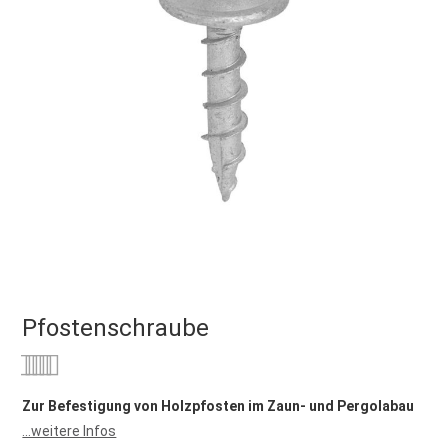
Pfostenschraube
Bewertung:
0
100
% of
Zur Befestigung von Holzpfosten im Zaun- und Pergolabau
...weitere Infos