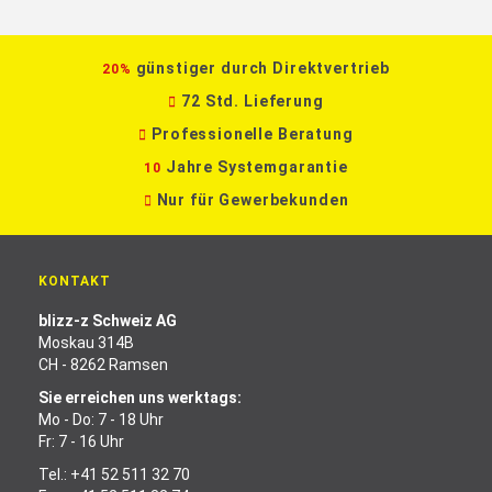
günstiger durch Direktvertrieb
20%
72 Std. Lieferung
Professionelle Beratung
Jahre Systemgarantie
10
Nur für Gewerbekunden
KONTAKT
blizz-z Schweiz AG
Moskau 314B
CH - 8262 Ramsen
Sie erreichen uns werktags:
Mo - Do: 7 - 18 Uhr
Fr: 7 - 16 Uhr
Tel.:
+41 52 511 32 70