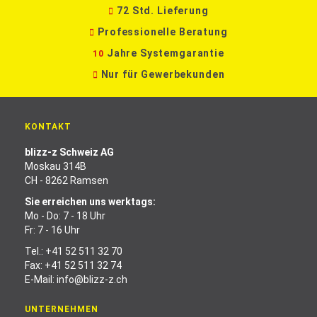
72 Std. Lieferung
Professionelle Beratung
Jahre Systemgarantie
10
Nur für Gewerbekunden
KONTAKT
blizz-z Schweiz AG
Moskau 314B
CH - 8262 Ramsen
Sie erreichen uns werktags:
Mo - Do: 7 - 18 Uhr
Fr: 7 - 16 Uhr
Tel.:
+41 52 511 32 70
Fax: +41 52 511 32 74
E-Mail:
info@blizz-z.ch
UNTERNEHMEN