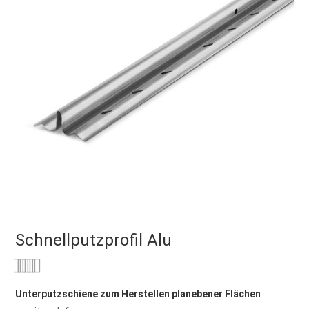
Schnellputzprofil Alu
Bewertung:
0
100
% of
Unterputzschiene zum Herstellen planebener Flächen