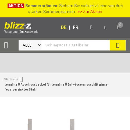
AKTION
Sommerprämien:
Sichern Sie sich jetzt eine von drei
starken Sommerprämien
>> Zur Aktion
0
DE
|
FR
SUCH
Startseite
terraline U Abschlussdeckel für terraline U Entwässerungsschlitzrinne
feuerverzinkter Stahl