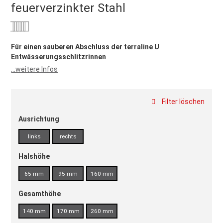
feuerverzinkter Stahl
Bewertung:
0
100
% of
Für einen sauberen Abschluss der terraline U
Entwässerungsschlitzrinnen
...weitere Infos
Filter löschen
Ausrichtung
links
rechts
Halshöhe
65 mm
95 mm
160 mm
Gesamthöhe
140 mm
170 mm
260 mm