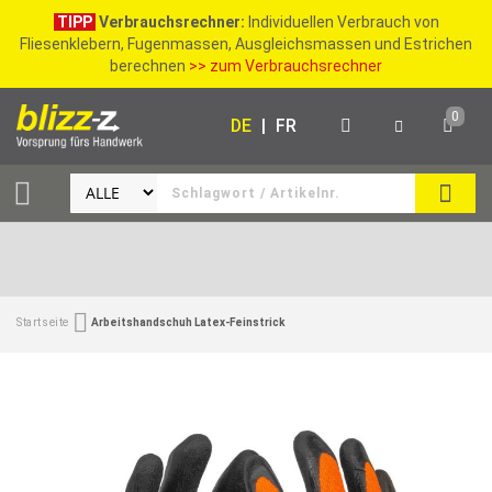
TIPP
Verbrauchsrechner:
Individuellen Verbrauch von
Fliesenklebern, Fugenmassen, Ausgleichsmassen und Estrichen
berechnen
>> zum Verbrauchsrechner
0
DE
|
FR
SUCH
Startseite
Arbeitshandschuh Latex-Feinstrick