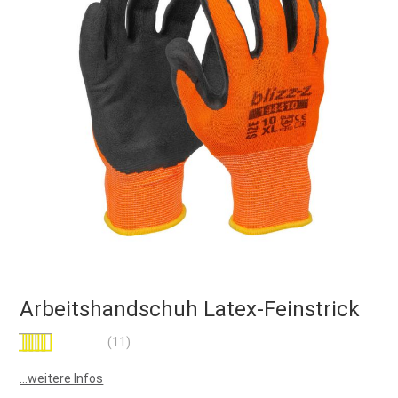
Arbeitshandschuh Latex-Feinstrick
Bewertung:
(11)
98
100
% of
...weitere Infos