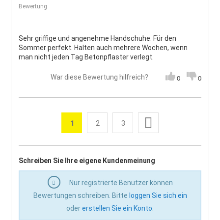
Bewertung
Sehr griffige und angenehme Handschuhe. Für den
Sommer perfekt. Halten auch mehrere Wochen, wenn
man nicht jeden Tag Betonpflaster verlegt.
War diese Bewertung hilfreich?
0
0
Seite
Weiter
1
2
3
Sie lesen gerade die Seite
Seite
Seite
Seite
Schreiben Sie Ihre eigene Kundenmeinung
Nur registrierte Benutzer können
Bewertungen schreiben. Bitte
loggen Sie sich ein
oder
erstellen Sie ein Konto
.