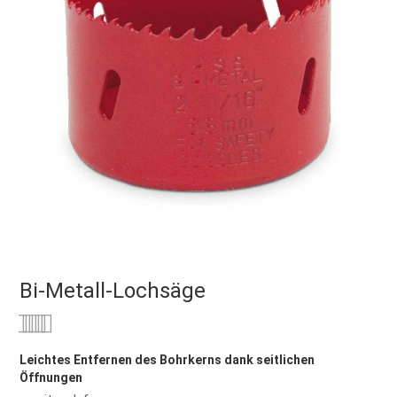
Bi-Metall-Lochsäge
Bewertung:
0
100
% of
Leichtes Entfernen des Bohrkerns dank seitlichen
Öffnungen