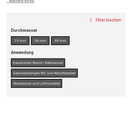
...weitere Infos
Filter löschen
Durchmesser
19 mm
38 mm
68 mm
Anwendung
Baustutzen Warm-/ Kaltwasser
Gewindestangen WC und Waschbecken
Steckdosen und Lichtschalter