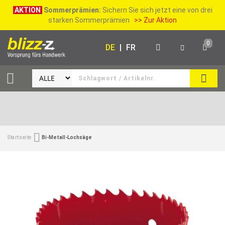
AKTION
Sommerprämien:
Sichern Sie sich jetzt eine von drei
starken Sommerprämien
>> Zur Aktion
0
DE
|
FR
SUCH
Startseite
Bi-Metall-Lochsäge