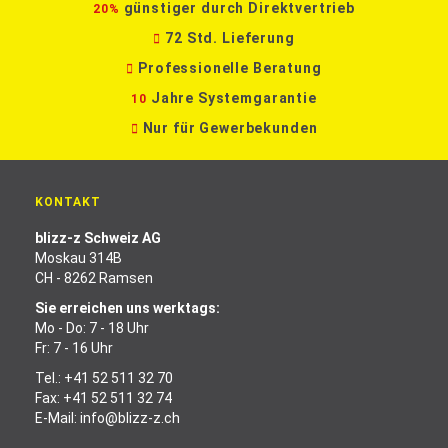
günstiger durch Direktvertrieb
20%
72 Std. Lieferung
Professionelle Beratung
Jahre Systemgarantie
10
Nur für Gewerbekunden
KONTAKT
blizz-z Schweiz AG
Moskau 314B
CH - 8262 Ramsen
Sie erreichen uns werktags:
Mo - Do: 7 - 18 Uhr
Fr: 7 - 16 Uhr
Tel.:
+41 52 511 32 70
Fax: +41 52 511 32 74
E-Mail:
info@blizz-z.ch