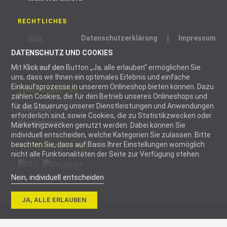
RECHTLICHES
Datenschutzerklärung
Impressum
AGB
DATENSCHUTZ UND COOKIES
Datenschutz
Mit Klick auf den Button „Ja, alle erlauben“ ermöglichen Sie
Impressum
uns, dass wir Ihnen ein optimales Erlebnis und einfache
Einkaufsprozesse in unserem Onlineshop bieten können. Dazu
ZAHLUNGSARTEN
zählen Cookies, die für den Betrieb unseres Onlineshops und
für die Steuerung unserer Dienstleistungen und Anwendungen
Rechnung
erforderlich sind, sowie Cookies, die zu Statistikzwecken oder
Vorauskasse
Marketingzwecken genutzt werden. Dabei können Sie
individuell entscheiden, welche Kategorien Sie zulassen. Bitte
beachten Sie, dass auf Basis Ihrer Einstellungen womöglich
WIR VERSENDEN MIT
nicht alle Funktionalitäten der Seite zur Verfügung stehen.
Nein, individuell entscheiden
Notwendig
JA, ALLE ERLAUBEN
Notwendige
Cookies helfen
© 2026 blizz-z Schweiz AG. All Rights Reserved.