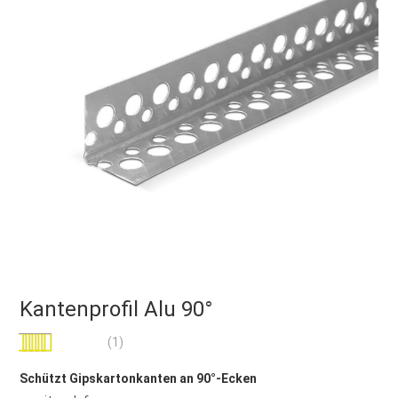
Kantenprofil Alu 90°
Bewertung:
(1)
100
100
% of
Schützt Gipskartonkanten an 90°-Ecken